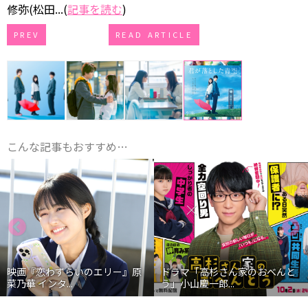
修弥(松田...(
記事を読む
)
PREV
READ ARTICLE
こんな記事もおすすめ…
映画『恋わずらいのエリー』原
ドラマ「高杉さん家のおべんと
菜乃華 インタ...
う」小山慶一郎...