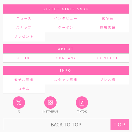
STREET GIRLS SNAP
ニュース
インタビュー
試写会
スナップ
クーポン
原宿店舗
プレゼント
ABOUT
SGS109
COMPANY
CONTACT
INFO
モデル募集
スタッフ募集
プレス様
コラム
𝕏
𝕏
INSTAGRAM
TIKTOK
TOP
BACK TO TOP