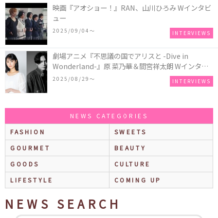
映画『アオショー！』RAN、山川ひろみ Wインタビ
ュー
2025/09/04〜
INTERVIEWS
劇場アニメ『不思議の国でアリスと -Dive in
Wonderland-』原 菜乃華＆間宮祥太朗 Wインタビ
ュー
2025/08/29〜
INTERVIEWS
NEWS CATEGORIES
FASHION
SWEETS
GOURMET
BEAUTY
GOODS
CULTURE
LIFESTYLE
COMING UP
NEWS SEARCH