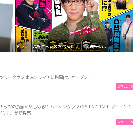
映画『わたしの幸せな結婚』髙石あかり インタ...
スカイツリータウン 東京ソラマチに期間限定オープン！
SWEET
ツの食感が楽しめる♡ ハーゲンダッツ GREEN CRAFT(グリーンク
デミア』が新発売
SWEET