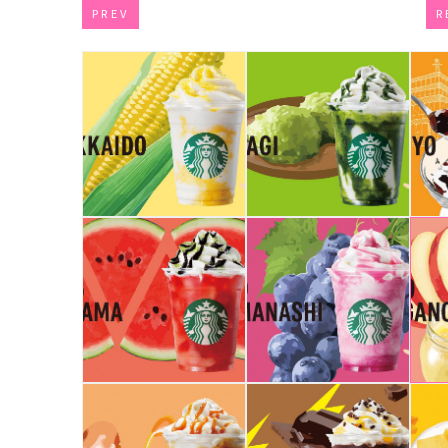
PREV
R