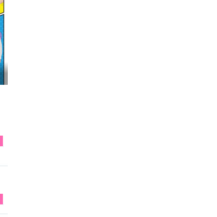
映画『FUNNY BUNNY』試写会へGO
S
S