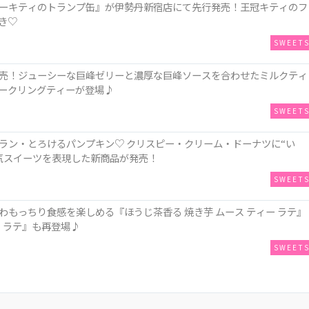
ーキティのトランプ缶』が伊勢丹新宿店にて先行発売！王冠キティのフ
き♡
SWEET
売！ジューシーな巨峰ゼリーと濃厚な巨峰ソースを合わせたミルクティ
ークリングティーが登場♪
SWEET
ラン・とろけるパンプキン♡ クリスピー・クリーム・ドーナツに“い
人気スイーツを表現した新商品が発売！
SWEET
もっちり食感を楽しめる『ほうじ茶香る 焼き芋 ムース ティー ラテ』
 ラテ』も再登場♪
SWEET