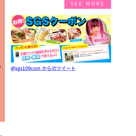
SEE MORE
@sgs109com からのツイート