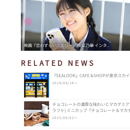
ドラマ「高杉さん家のおべんとう」小山慶一郎...
RELATED NEWS
『SEALOOK』CAFE＆SHOPが東京
2026/06/19〜
チョコレートの濃厚な味わいとマカデミアナッ
ラフト) ミニカップ『チョコレート＆マカ
2025/09/02〜