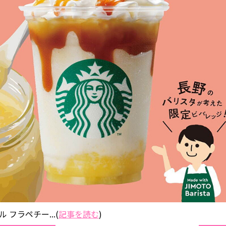
 フラペチー...(
記事を読む
)