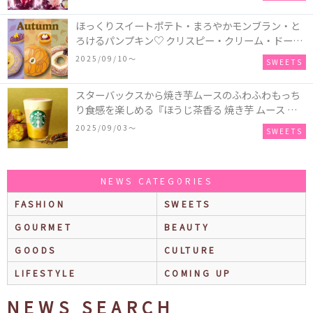
パークリングティーが登場♪
ほっくりスイートポテト・まろやかモンブラン・と
ろけるパンプキン♡ クリスピー・クリーム・ドーナ
ツに“いも”“栗“”かぼちゃ“を使用し、秋らしい人気
2025/09/10〜
SWEETS
スイーツを表現した新商品が発売！
スターバックスから焼き芋ムースのふわふわもっち
り食感を楽しめる『ほうじ茶香る 焼き芋 ムース テ
ィー ラテ』が新発売！大好評の『チョコレート ムー
2025/09/03〜
SWEETS
ス ラテ』も再登場♪
NEWS CATEGORIES
FASHION
SWEETS
GOURMET
BEAUTY
GOODS
CULTURE
LIFESTYLE
COMING UP
NEWS SEARCH