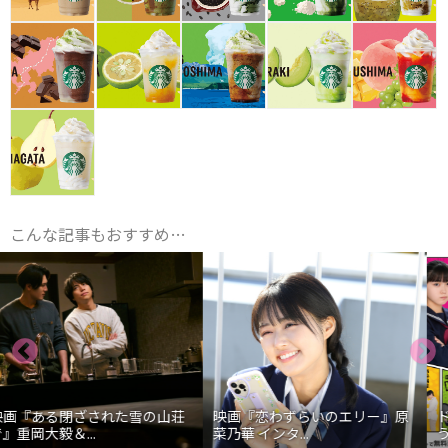
こんな記事もおすすめ…
映画『恋わずらいのエリー』原
ドラマ「高杉さん家のおべんと
菜乃華 インタ...
う」小山慶一郎...