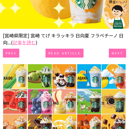
[宮崎県限定] 宮崎 てげ キラッキラ 日向夏 フラペチーノ 日
向...(
記事を読む
)
PREV
READ ARTICLE
NEXT