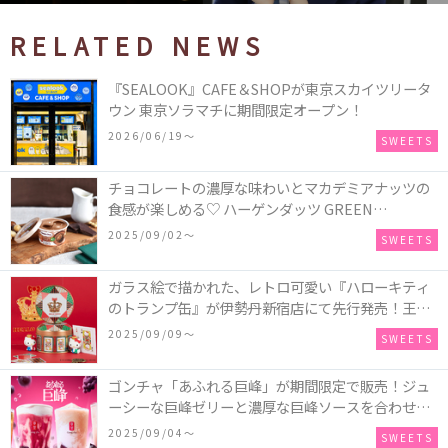
RELATED NEWS
『SEALOOK』CAFE＆SHOPが東京スカイツリータ
ウン 東京ソラマチに期間限定オープン！
2026/06/19〜
SWEETS
チョコレートの濃厚な味わいとマカデミアナッツの
食感が楽しめる♡ ハーゲンダッツ GREEN
CRAFT(グリーンクラフト) ミニカップ『チョコレー
2025/09/02〜
SWEETS
ト＆マカデミア』が新発売
ガラス絵で描かれた、レトロ可愛い『ハローキティ
のトランプ缶』が伊勢丹新宿店にて先行発売！王冠
キティのフィギュア、キティトランプのステッカー
2025/09/09〜
SWEETS
付き♡
ゴンチャ「あふれる巨峰」が期間限定で販売！ジュ
ーシーな巨峰ゼリーと濃厚な巨峰ソースを合わせた
ミルクティー、ティーエード、ジェラッティー、ス
2025/09/04〜
SWEETS