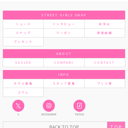
STREET GIRLS SNAP
ニュース
インタビュー
試写会
スナップ
クーポン
原宿店舗
プレゼント
ABOUT
SGS109
COMPANY
CONTACT
INFO
モデル募集
スタッフ募集
プレス様
コラム
𝕏
𝕏
INSTAGRAM
TIKTOK
BACK TO TOP
TOP