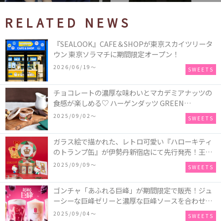
RELATED NEWS
『SEALOOK』CAFE＆SHOPが東京スカイツリータ
ウン 東京ソラマチに期間限定オープン！
2026/06/19〜
SWEETS
チョコレートの濃厚な味わいとマカデミアナッツの
食感が楽しめる♡ ハーゲンダッツ GREEN
CRAFT(グリーンクラフト) ミニカップ『チョコレー
2025/09/02〜
SWEETS
ト＆マカデミア』が新発売
ガラス絵で描かれた、レトロ可愛い『ハローキティ
のトランプ缶』が伊勢丹新宿店にて先行発売！王冠
キティのフィギュア、キティトランプのステッカー
2025/09/09〜
SWEETS
付き♡
ゴンチャ「あふれる巨峰」が期間限定で販売！ジュ
ーシーな巨峰ゼリーと濃厚な巨峰ソースを合わせた
ミルクティー、ティーエード、ジェラッティー、ス
2025/09/04〜
SWEETS