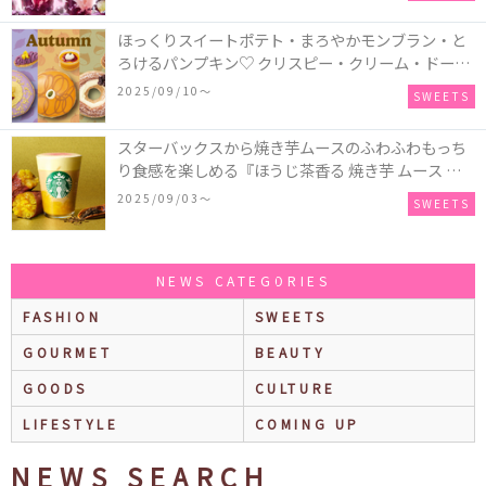
パークリングティーが登場♪
ほっくりスイートポテト・まろやかモンブラン・と
ろけるパンプキン♡ クリスピー・クリーム・ドーナ
ツに“いも”“栗“”かぼちゃ“を使用し、秋らしい人気
2025/09/10〜
SWEETS
スイーツを表現した新商品が発売！
スターバックスから焼き芋ムースのふわふわもっち
り食感を楽しめる『ほうじ茶香る 焼き芋 ムース テ
ィー ラテ』が新発売！大好評の『チョコレート ムー
2025/09/03〜
SWEETS
ス ラテ』も再登場♪
NEWS CATEGORIES
FASHION
SWEETS
GOURMET
BEAUTY
GOODS
CULTURE
LIFESTYLE
COMING UP
NEWS SEARCH