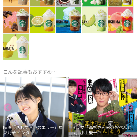
こんな記事もおすすめ…
映画『恋わずらいのエリー』原
ドラマ「高杉さん家のおべんと
菜乃華 インタ...
う」小山慶一郎...