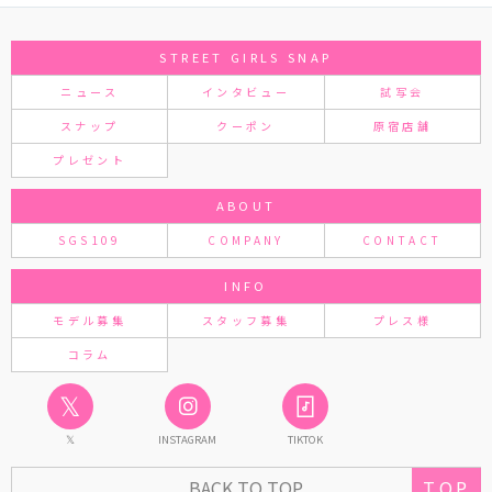
STREET GIRLS SNAP
ニュース
インタビュー
試写会
スナップ
クーポン
原宿店舗
プレゼント
ABOUT
SGS109
COMPANY
CONTACT
INFO
モデル募集
スタッフ募集
プレス様
コラム
𝕏
𝕏
INSTAGRAM
TIKTOK
BACK TO TOP
TOP