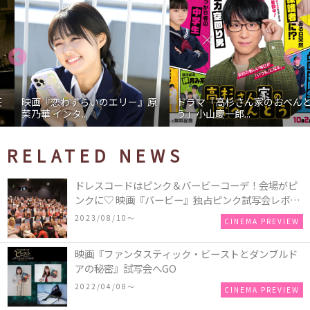
映画『恋わずらいのエリー』原
ドラマ「高杉さん家のおべんと
菜乃華 インタ...
う」小山慶一郎...
RELATED NEWS
ドレスコードはピンク＆バービーコーデ！会場がピ
ンクに♡ 映画『バービー』独占ピンク試写会レポー
トをお届け！
2023/08/10〜
CINEMA PREVIEW
映画『ファンタスティック・ビーストとダンブルド
アの秘密』試写会へGO
2022/04/08〜
CINEMA PREVIEW