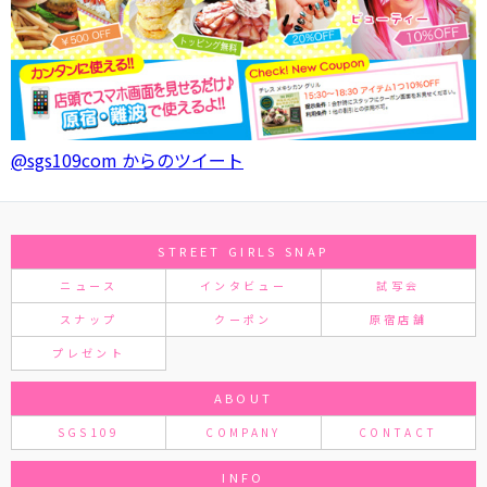
@sgs109com からのツイート
STREET GIRLS SNAP
ニュース
インタビュー
試写会
スナップ
クーポン
原宿店舗
プレゼント
ABOUT
SGS109
COMPANY
CONTACT
INFO