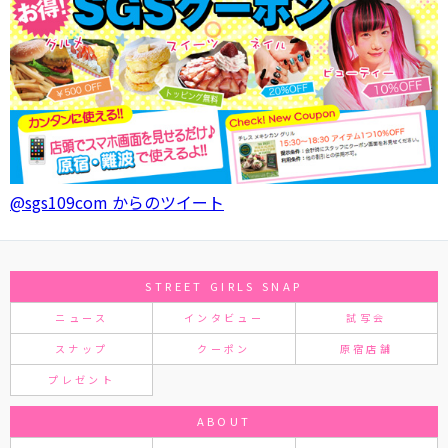
@sgs109com からのツイート
STREET GIRLS SNAP
ニュース
インタビュー
試写会
スナップ
クーポン
原宿店舗
プレゼント
ABOUT