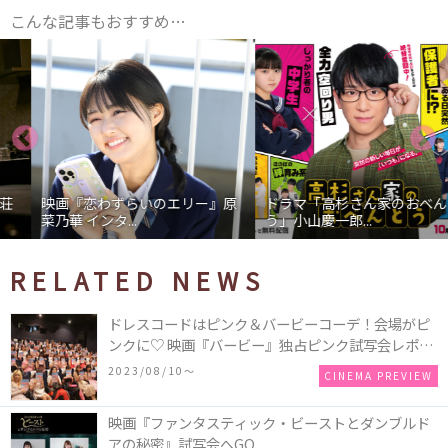
こんな記事もおすすめ…
映画『恋わずらいのエリー』原
ドラマ「高杉さん家のおべんと
菜乃華 インタ...
う」小山慶一郎...
RELATED NEWS
ドレスコードはピンク＆バービーコーデ！会場がピ
ンクに♡ 映画『バービー』独占ピンク試写会レポー
トをお届け！
2023/08/10〜
CINEMA PREVIEW
映画『ファンタスティック・ビーストとダンブルド
アの秘密』試写会へGO