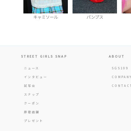
ソール
パンプス
ヘアクリップ
STREET GIRLS SNAP
ABOUT
ニュース
SGS109
インタビュー
COMPAN
試写会
CONTAC
スナップ
クーポン
原宿店舗
プレゼント