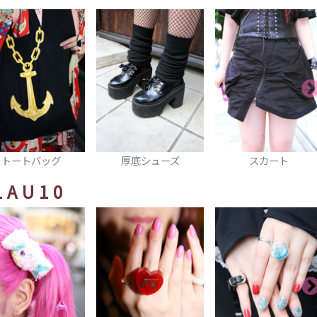
厚底シューズ
スカート
シャツ
LAU10