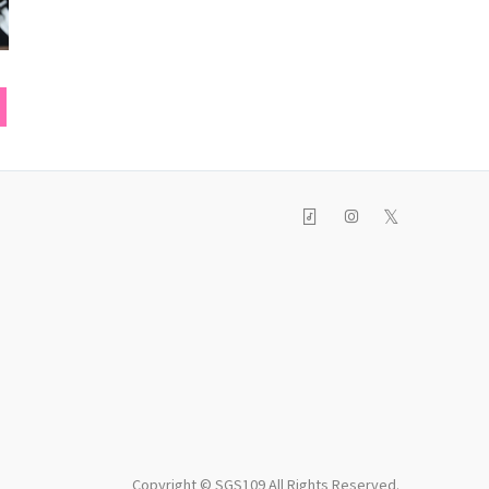
キャミソール
パンプス
ヘアク
𝕏
Copyright © SGS109 All Rights Reserved.