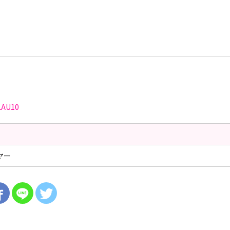
LAU10
ヤー