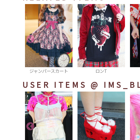
スカート
ロンT
トートバッグ
USER ITEMS
@ IMS_B