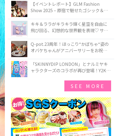
TOKYO
【イベントレポート】GLM Fashion
Show 2025 – 原宿で魅せたゴシック＆ロ
リータの最前線
キキ＆ララがキラキラ輝く星空を自由に
飛び回る、幻想的な世界観を表現♡ サマ
ンサベガから『リトルツインスターズ』
50周年アニバーサリーイヤー』を記念し
Q-pot.23周年！ほっこり“かぼちゃ“姿の
たコレクションが登場
オバケちゃんがアニバーサリーをお祝い
★「かぼちゃのオバケーキアクセサリ
ー」が新発売！Q-pot CAFE.では「かぼち
「SKINNYDIP LONDON」とナルミヤキ
ゃのオバケーキプレート」も登場
ャラクターズのコラボが再び登場！Y2Kム
ードを進化させた新作コレクションを発
売♪
SEE MORE