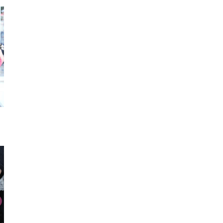
ジャンパースカート
ロンT
トート