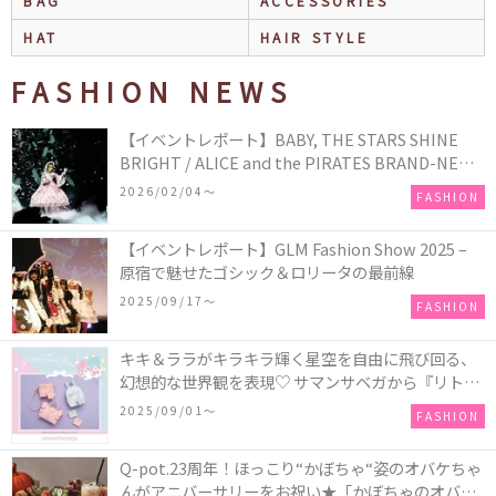
BAG
ACCESSORIES
HAT
HAIR STYLE
FASHION NEWS
【イベントレポート】BABY, THE STARS SHINE
BRIGHT / ALICE and the PIRATES BRAND-NEW
COLLECTION in TOKYO
2026/02/04〜
FASHION
【イベントレポート】GLM Fashion Show 2025 –
原宿で魅せたゴシック＆ロリータの最前線
2025/09/17〜
FASHION
キキ＆ララがキラキラ輝く星空を自由に飛び回る、
幻想的な世界観を表現♡ サマンサベガから『リトル
ツインスターズ』50周年アニバーサリーイヤー』を
2025/09/01〜
FASHION
記念したコレクションが登場
Q-pot.23周年！ほっこり“かぼちゃ“姿のオバケちゃ
んがアニバーサリーをお祝い★「かぼちゃのオバケ