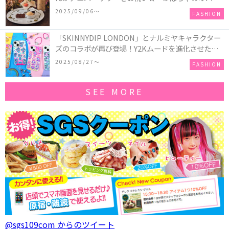
ーキアクセサリー」が新発売！Q-pot CAFE.では
2025/09/06〜
FASHION
「かぼちゃのオバケーキプレート」も登場
「SKINNYDIP LONDON」とナルミヤキャラクター
ズのコラボが再び登場！Y2Kムードを進化させた新
作コレクションを発売♪
2025/08/27〜
FASHION
SEE MORE
@sgs109com からのツイート