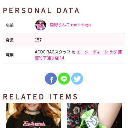
PERSONAL DATA
森野りんご
moriringo
名前
身長
157
ACDC RAGスタッフ
エーシーディーシ ラグ 原
職業
宿竹下通り店 14
RELATED ITEMS