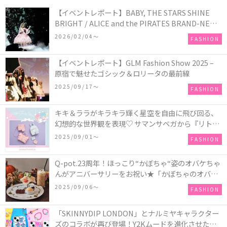
【イベントレポート】BABY, THE STARS SHINE
BRIGHT / ALICE and the PIRATES BRAND-NEW
COLLECTION in TOKYO
2026/02/04〜
FASHION
【イベントレポート】GLM Fashion Show 2025 –
原宿で魅せたゴシック＆ロリータの最前線
2025/09/17〜
FASHION
キキ＆ララがキラキラ輝く星空を自由に飛び回る、
幻想的な世界観を表現♡ サマンサベガから『リトル
ツインスターズ』50周年アニバーサリーイヤー』を
2025/09/01〜
FASHION
記念したコレクションが登場
Q-pot.23周年！ほっこり“かぼちゃ“姿のオバケちゃ
んがアニバーサリーをお祝い★「かぼちゃのオバケ
ーキアクセサリー」が新発売！Q-pot CAFE.では
2025/09/06〜
FASHION
「かぼちゃのオバケーキプレート」も登場
「SKINNYDIP LONDON」とナルミヤキャラクター
ズのコラボが再び登場！Y2Kムードを進化させた新