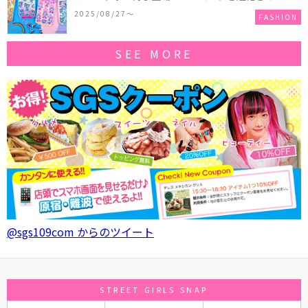
作コレクションを発売♪
2025/08/27〜
FASHION
SEE MORE
@sgs109com からのツイート
STREET GIRLS SNAP