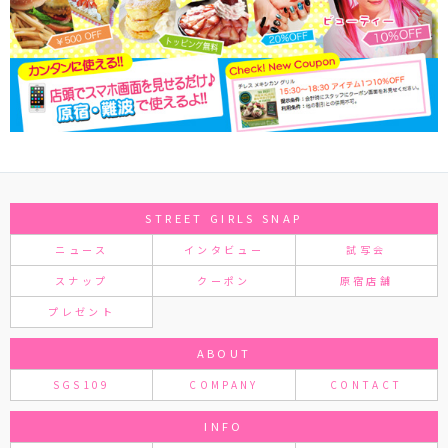
STREET GIRLS SNAP
ニュース
インタビュー
試写会
スナップ
クーポン
原宿店舗
プレゼント
ABOUT
SGS109
COMPANY
CONTACT
INFO