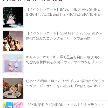
【イベントレポート】BABY, THE STARS SHINE
BRIGHT / ALICE and the PIRATES BRAND-NEW
COLLECTION in TOKYO
【イベントレポート】GLM Fashion Show 2025 –
原宿で魅せたゴシック＆ロリータの最前線
キキ＆ララがキラキラ輝く星空を自由に飛び回る、
幻想的な世界観を表現♡ サマンサベガから『リトル
ツインスターズ』50周年アニバーサリーイヤー』を
記念したコレクションが登場
Q-pot.23周年！ほっこり“かぼちゃ“姿のオバケちゃ
んがアニバーサリーをお祝い★「かぼちゃのオバケ
ーキアクセサリー」が新発売！Q-pot CAFE.では
「かぼちゃのオバケーキプレート」も登場
「SKINNYDIP LONDON」とナルミヤキャラクター