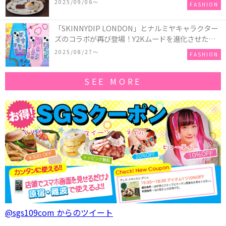
2025/09/06〜
FASHION
「かぼちゃのオバケーキプレート」も登場
「SKINNYDIP LONDON」とナルミヤキャラクター
ズのコラボが再び登場！Y2Kムードを進化させた新
作コレクションを発売♪
2025/08/27〜
FASHION
SEE MORE
@sgs109com からのツイート