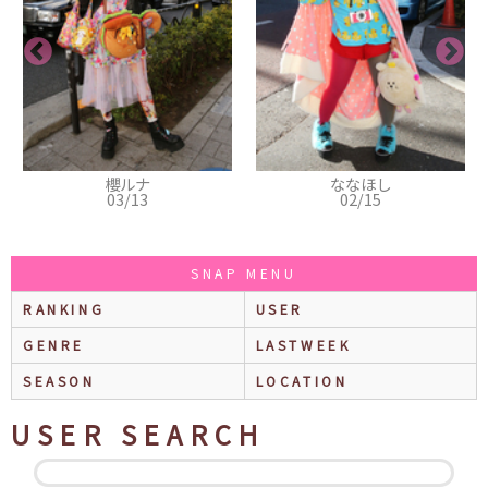
櫻ルナ
ななほし
03/13
02/15
SNAP MENU
RANKING
USER
GENRE
LASTWEEK
SEASON
LOCATION
USER SEARCH