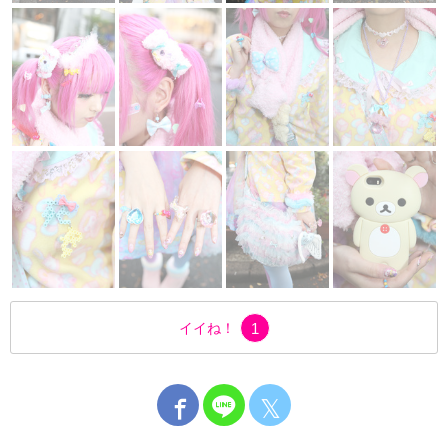
イイね！
1
𝕏