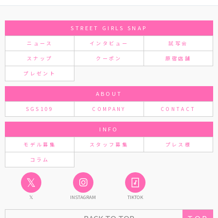
STREET GIRLS SNAP
ニュース
インタビュー
試写会
スナップ
クーポン
原宿店舗
プレゼント
ABOUT
SGS109
COMPANY
CONTACT
INFO
モデル募集
スタッフ募集
プレス様
コラム
𝕏
𝕏
INSTAGRAM
TIKTOK