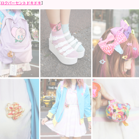
【
ロクパーセントドキドキ
】