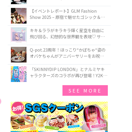
PIRATES BRAND-NEW COLLECTION in
TOKYO
【イベントレポート】GLM Fashion
Show 2025 – 原宿で魅せたゴシック＆ロ
リータの最前線
キキ＆ララがキラキラ輝く星空を自由に
飛び回る、幻想的な世界観を表現♡ サマ
ンサベガから『リトルツインスターズ』
50周年アニバーサリーイヤー』を記念し
Q-pot.23周年！ほっこり“かぼちゃ“姿の
たコレクションが登場
オバケちゃんがアニバーサリーをお祝い
★「かぼちゃのオバケーキアクセサリ
ー」が新発売！Q-pot CAFE.では「かぼち
「SKINNYDIP LONDON」とナルミヤキ
ゃのオバケーキプレート」も登場
ャラクターズのコラボが再び登場！Y2Kム
ードを進化させた新作コレクションを発
売♪
SEE MORE