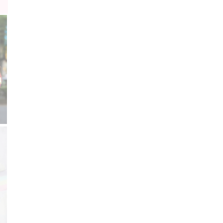
リュック
【
ダ