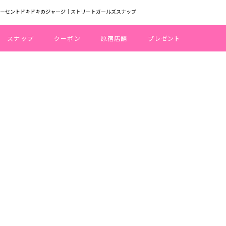
パーセントドキドキのジャージ｜ストリートガールズスナップ
スナップ
クーポン
原宿店舗
プレゼント