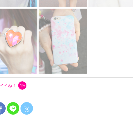
イイね！
19
𝕏