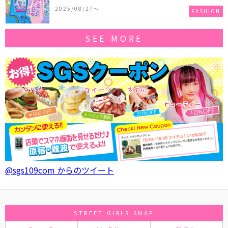
作コレクションを発売♪
2025/08/27〜
FASHION
SEE MORE
@sgs109com からのツイート
STREET GIRLS SNAP