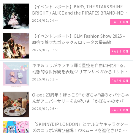
【イベントレポート】BABY, THE STARS SHINE
BRIGHT / ALICE and the PIRATES BRAND-NEW
COLLECTION in TOKYO
2026/02/04〜
FASHION
【イベントレポート】GLM Fashion Show 2025 –
原宿で魅せたゴシック＆ロリータの最前線
2025/09/17〜
FASHION
キキ＆ララがキラキラ輝く星空を自由に飛び回る、
幻想的な世界観を表現♡ サマンサベガから『リトル
ツインスターズ』50周年アニバーサリーイヤー』を
2025/09/01〜
FASHION
記念したコレクションが登場
Q-pot.23周年！ほっこり“かぼちゃ“姿のオバケちゃ
んがアニバーサリーをお祝い★「かぼちゃのオバケ
ーキアクセサリー」が新発売！Q-pot CAFE.では
2025/09/06〜
FASHION
「かぼちゃのオバケーキプレート」も登場
「SKINNYDIP LONDON」とナルミヤキャラクター
ズのコラボが再び登場！Y2Kムードを進化させた新