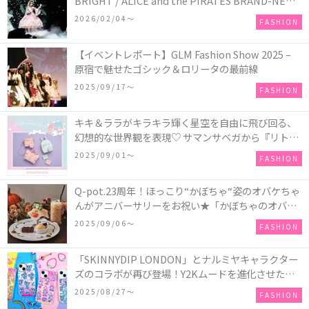
BRIGHT / ALICE and the PIRATES BRAND-NEW
COLLECTION in TOKYO
2026/02/04〜
FASHION
【イベントレポート】GLM Fashion Show 2025 –
原宿で魅せたゴシック＆ロリータの最前線
2025/09/17〜
FASHION
キキ＆ララがキラキラ輝く星空を自由に飛び回る、
幻想的な世界観を表現♡ サマンサベガから『リトル
ツインスターズ』50周年アニバーサリーイヤー』を
2025/09/01〜
FASHION
記念したコレクションが登場
Q-pot.23周年！ほっこり“かぼちゃ“姿のオバケちゃ
んがアニバーサリーをお祝い★「かぼちゃのオバケ
ーキアクセサリー」が新発売！Q-pot CAFE.では
2025/09/06〜
FASHION
「かぼちゃのオバケーキプレート」も登場
「SKINNYDIP LONDON」とナルミヤキャラクター
ズのコラボが再び登場！Y2Kムードを進化させた新
作コレクションを発売♪
2025/08/27〜
FASHION