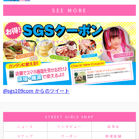
SEE MORE
@sgs109com からのツイート
STREET GIRLS SNAP
ニュース
インタビュー
試写会
スナップ
クーポン
原宿店舗