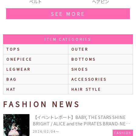
ベルト
ヘアピン
SEE MORE
ITEM CATEGORIES
TOPS
OUTER
ONEPIECE
BOTTOMS
LEGWEAR
SHOES
BAG
ACCESSORIES
HAT
HAIR STYLE
FASHION NEWS
【イベントレポート】BABY, THE STARS SHINE
BRIGHT / ALICE and the PIRATES BRAND-NEW
COLLECTION in TOKYO
2026/02/04〜
FASHION