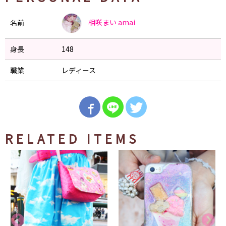
相咲まい
amai
名前
身長
148
職業
レディース
RELATED ITEMS