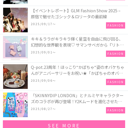
【イベントレポート】GLM Fashion Show 2025 –
原宿で魅せたゴシック＆ロリータの最前線
2025/09/17〜
FASHION
キキ＆ララがキラキラ輝く星空を自由に飛び回る、
幻想的な世界観を表現♡ サマンサベガから『リトル
ツインスターズ』50周年アニバーサリーイヤー』を
2025/09/01〜
FASHION
記念したコレクションが登場
Q-pot.23周年！ほっこり“かぼちゃ“姿のオバケちゃ
んがアニバーサリーをお祝い★「かぼちゃのオバケ
ーキアクセサリー」が新発売！Q-pot CAFE.では
2025/09/06〜
FASHION
「かぼちゃのオバケーキプレート」も登場
「SKINNYDIP LONDON」とナルミヤキャラクター
ズのコラボが再び登場！Y2Kムードを進化させた新
作コレクションを発売♪
2025/08/27〜
FASHION
SEE MORE