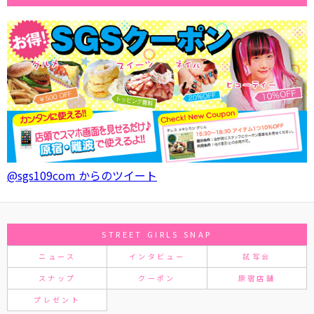
@sgs109com からのツイート
STREET GIRLS SNAP
ニュース
インタビュー
試写会
スナップ
クーポン
原宿店舗
プレゼント