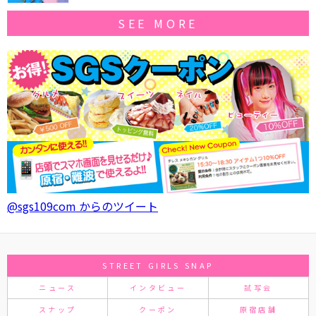
SEE MORE
@sgs109com からのツイート
STREET GIRLS SNAP
ニュース
インタビュー
試写会
スナップ
クーポン
原宿店舗