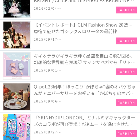
BRIGHT / ALICE and the PIRATES BRAND-NEW
COLLECTION in TOKYO
2026/02/04〜
FASHION
【イベントレポート】GLM Fashion Show 2025 –
原宿で魅せたゴシック＆ロリータの最前線
2025/09/17〜
FASHION
キキ＆ララがキラキラ輝く星空を自由に飛び回る、
幻想的な世界観を表現♡ サマンサベガから『リトル
ツインスターズ』50周年アニバーサリーイヤー』を
2025/09/01〜
FASHION
記念したコレクションが登場
Q-pot.23周年！ほっこり“かぼちゃ“姿のオバケちゃ
んがアニバーサリーをお祝い★「かぼちゃのオバケ
ーキアクセサリー」が新発売！Q-pot CAFE.では
2025/09/06〜
FASHION
「かぼちゃのオバケーキプレート」も登場
「SKINNYDIP LONDON」とナルミヤキャラクター
ズのコラボが再び登場！Y2Kムードを進化させた新
作コレクションを発売♪
2025/08/27〜
FASHION