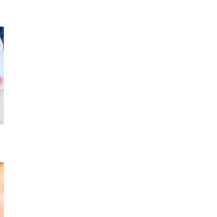
草履
ハートアローブローチ
ブラ