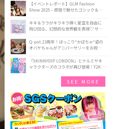
TOKYO
【イベントレポート】GLM Fashion
Show 2025 – 原宿で魅せたゴシック＆ロ
リータの最前線
キキ＆ララがキラキラ輝く星空を自由に
飛び回る、幻想的な世界観を表現♡ サマ
ンサベガから『リトルツインスターズ』
50周年アニバーサリーイヤー』を記念し
Q-pot.23周年！ほっこり“かぼちゃ“姿の
たコレクションが登場
オバケちゃんがアニバーサリーをお祝い
★「かぼちゃのオバケーキアクセサリ
ー」が新発売！Q-pot CAFE.では「かぼち
「SKINNYDIP LONDON」とナルミヤキ
ゃのオバケーキプレート」も登場
ャラクターズのコラボが再び登場！Y2Kム
ードを進化させた新作コレクションを発
売♪
SEE MORE