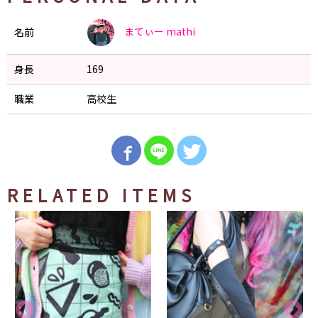
まてぃー
mathi
名前
身長
169
職業
高校生
RELATED ITEMS