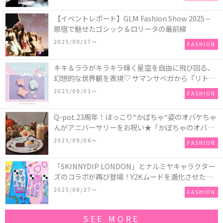
【イベントレポート】GLM Fashion Show 2025 –
原宿で魅せたゴシック＆ロリータの最前線
2025/09/17〜
FASHION
キキ＆ララがキラキラ輝く星空を自由に飛び回る、
幻想的な世界観を表現♡ サマンサベガから『リトル
ツインスターズ』50周年アニバーサリーイヤー』を
2025/09/01〜
FASHION
記念したコレクションが登場
Q-pot.23周年！ほっこり“かぼちゃ“姿のオバケちゃ
んがアニバーサリーをお祝い★「かぼちゃのオバケ
ーキアクセサリー」が新発売！Q-pot CAFE.では
2025/09/06〜
FASHION
「かぼちゃのオバケーキプレート」も登場
「SKINNYDIP LONDON」とナルミヤキャラクター
ズのコラボが再び登場！Y2Kムードを進化させた新
作コレクションを発売♪
2025/08/27〜
FASHION
SEE MORE