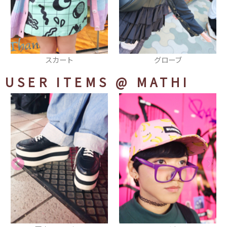
グローブ
ナップサック
USER ITEMS
@ MATHI