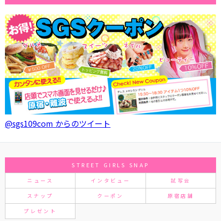
@sgs109com からのツイート
STREET GIRLS SNAP
ニュース
インタビュー
試写会
スナップ
クーポン
原宿店舗
プレゼント