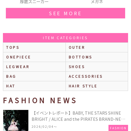
ニーカー
メガネ
ベレー
SEE MORE
ITEM CATEGORIES
TOPS
OUTER
ONEPIECE
BOTTOMS
LEGWEAR
SHOES
BAG
ACCESSORIES
HAT
HAIR STYLE
FASHION NEWS
【イベントレポート】BABY, THE STARS SHINE
BRIGHT / ALICE and the PIRATES BRAND-NEW
COLLECTION in TOKYO
2026/02/04〜
FASHION