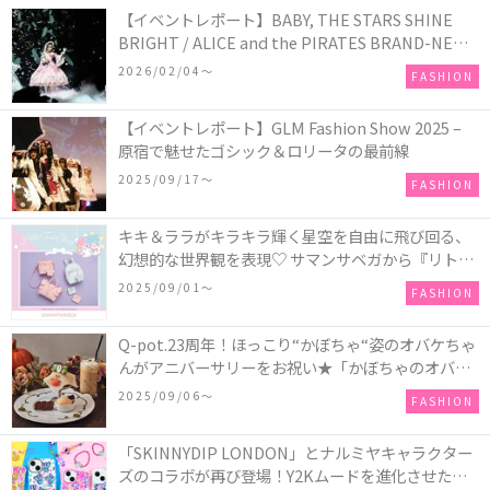
【イベントレポート】BABY, THE STARS SHINE
BRIGHT / ALICE and the PIRATES BRAND-NEW
COLLECTION in TOKYO
2026/02/04〜
FASHION
【イベントレポート】GLM Fashion Show 2025 –
原宿で魅せたゴシック＆ロリータの最前線
2025/09/17〜
FASHION
キキ＆ララがキラキラ輝く星空を自由に飛び回る、
幻想的な世界観を表現♡ サマンサベガから『リトル
ツインスターズ』50周年アニバーサリーイヤー』を
2025/09/01〜
FASHION
記念したコレクションが登場
Q-pot.23周年！ほっこり“かぼちゃ“姿のオバケちゃ
んがアニバーサリーをお祝い★「かぼちゃのオバケ
ーキアクセサリー」が新発売！Q-pot CAFE.では
2025/09/06〜
FASHION
「かぼちゃのオバケーキプレート」も登場
「SKINNYDIP LONDON」とナルミヤキャラクター
ズのコラボが再び登場！Y2Kムードを進化させた新