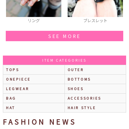
ブレスレット
Coco&Ami『アントきは蟻が
10…』(ボーラー)帽子
SEE MORE
ITEM CATEGORIES
TOPS
OUTER
ONEPIECE
BOTTOMS
LEGWEAR
SHOES
BAG
ACCESSORIES
HAT
HAIR STYLE
FASHION NEWS