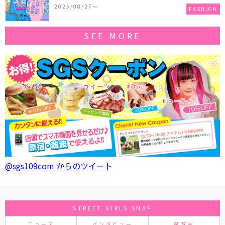
作コレクションを発売♪
2025/08/27〜
FASHION
SEE MORE
@sgs109com からのツイート
STREET GIRLS SNAP
ニュース
インタビュー
試写会