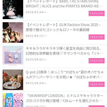
【イベントレポート】BABY, THE STARS SHINE
BRIGHT / ALICE and the PIRATES BRAND-NEW
COLLECTION in TOKYO
2026/02/04〜
FASHION
【イベントレポート】GLM Fashion Show 2025 –
原宿で魅せたゴシック＆ロリータの最前線
2025/09/17〜
FASHION
キキ＆ララがキラキラ輝く星空を自由に飛び回る、
幻想的な世界観を表現♡ サマンサベガから『リトル
ツインスターズ』50周年アニバーサリーイヤー』を
2025/09/01〜
FASHION
記念したコレクションが登場
Q-pot.23周年！ほっこり“かぼちゃ“姿のオバケちゃ
んがアニバーサリーをお祝い★「かぼちゃのオバケ
ーキアクセサリー」が新発売！Q-pot CAFE.では
2025/09/06〜
FASHION
「かぼちゃのオバケーキプレート」も登場
「SKINNYDIP LONDON」とナルミヤキャラクター
ズのコラボが再び登場！Y2Kムードを進化させた新
作コレクションを発売♪
2025/08/27〜