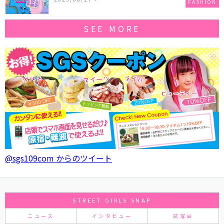
FASHION
SEE MORE
@sgs109com からのツイート
STREET GIRLS SNAP
ニュース
インタビュー
試写会