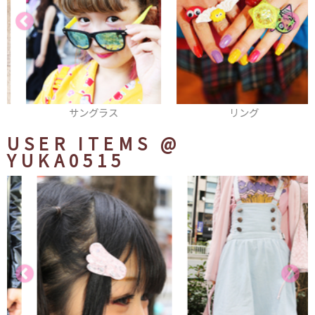
サングラス
リング
USER ITEMS
@
YUKA0515