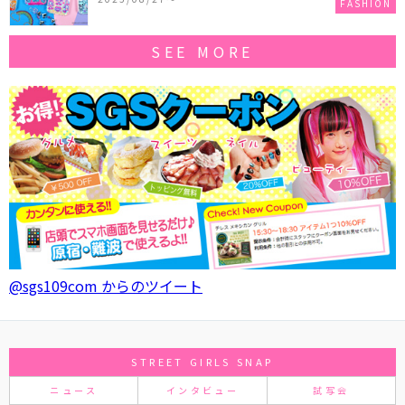
FASHION
SEE MORE
@sgs109com からのツイート
STREET GIRLS SNAP
ニュース
インタビュー
試写会