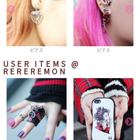
ピアス
ブーツ
USER ITEMS
@
REREREMON