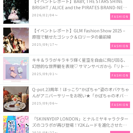
【イベントレポート】BABY, THE STARS SHINE
BRIGHT / ALICE and the PIRATES BRAND-NEW
COLLECTION in TOKYO
2026/02/04〜
FASHION
【イベントレポート】GLM Fashion Show 2025 –
原宿で魅せたゴシック＆ロリータの最前線
2025/09/17〜
FASHION
キキ＆ララがキラキラ輝く星空を自由に飛び回る、
幻想的な世界観を表現♡ サマンサベガから『リトル
ツインスターズ』50周年アニバーサリーイヤー』を
2025/09/01〜
FASHION
記念したコレクションが登場
Q-pot.23周年！ほっこり“かぼちゃ“姿のオバケちゃ
んがアニバーサリーをお祝い★「かぼちゃのオバケ
ーキアクセサリー」が新発売！Q-pot CAFE.では
2025/09/06〜
FASHION
「かぼちゃのオバケーキプレート」も登場
「SKINNYDIP LONDON」とナルミヤキャラクター
ズのコラボが再び登場！Y2Kムードを進化させた新
作コレクションを発売♪
2025/08/27〜