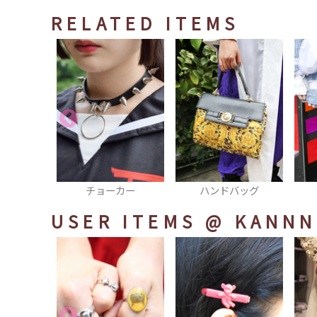
RELATED ITEMS
カー
ハンドバッグ
スカート
USER ITEMS
@ KANNN