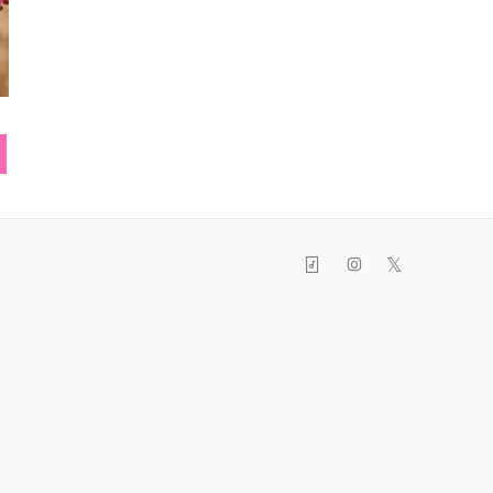
リング
ヘアピン
トート
𝕏