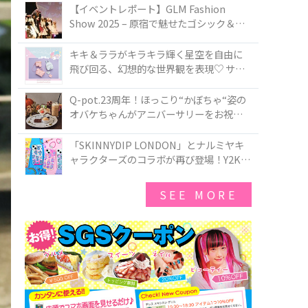
TOKYO
【イベントレポート】GLM Fashion
Show 2025 – 原宿で魅せたゴシック＆ロ
リータの最前線
キキ＆ララがキラキラ輝く星空を自由に
飛び回る、幻想的な世界観を表現♡ サマ
ンサベガから『リトルツインスターズ』
50周年アニバーサリーイヤー』を記念し
Q-pot.23周年！ほっこり“かぼちゃ“姿の
たコレクションが登場
オバケちゃんがアニバーサリーをお祝い
★「かぼちゃのオバケーキアクセサリ
ー」が新発売！Q-pot CAFE.では「かぼち
「SKINNYDIP LONDON」とナルミヤキ
ゃのオバケーキプレート」も登場
ャラクターズのコラボが再び登場！Y2Kム
ードを進化させた新作コレクションを発
売♪
SEE MORE