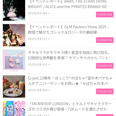
【イベントレポート】BABY, THE STARS SHINE
BRIGHT / ALICE and the PIRATES BRAND-NEW
COLLECTION in TOKYO
2026/02/04〜
FASHION
【イベントレポート】GLM Fashion Show 2025 –
原宿で魅せたゴシック＆ロリータの最前線
2025/09/17〜
FASHION
キキ＆ララがキラキラ輝く星空を自由に飛び回る、
幻想的な世界観を表現♡ サマンサベガから『リトル
ツインスターズ』50周年アニバーサリーイヤー』を
2025/09/01〜
FASHION
記念したコレクションが登場
Q-pot.23周年！ほっこり“かぼちゃ“姿のオバケちゃ
んがアニバーサリーをお祝い★「かぼちゃのオバケ
ーキアクセサリー」が新発売！Q-pot CAFE.では
2025/09/06〜
FASHION
「かぼちゃのオバケーキプレート」も登場
「SKINNYDIP LONDON」とナルミヤキャラクター
ズのコラボが再び登場！Y2Kムードを進化させた新
作コレクションを発売♪
2025/08/27〜