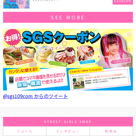
FASHION
SEE MORE
@sgs109com からのツイート
STREET GIRLS SNAP
ニュース
インタビュー
試写会