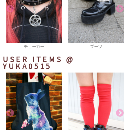
ブーツ
リング
USER ITEMS
@
YUKA0515