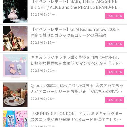
【イベントレポート】BABY, THE STARS SHINE
BRIGHT / ALICE and the PIRATES BRAND-NEW
COLLECTION in TOKYO
2026/02/04〜
FASHION
【イベントレポート】GLM Fashion Show 2025 –
原宿で魅せたゴシック＆ロリータの最前線
2025/09/17〜
FASHION
キキ＆ララがキラキラ輝く星空を自由に飛び回る、
幻想的な世界観を表現♡ サマンサベガから『リトル
ツインスターズ』50周年アニバーサリーイヤー』を
2025/09/01〜
FASHION
記念したコレクションが登場
Q-pot.23周年！ほっこり“かぼちゃ“姿のオバケちゃ
んがアニバーサリーをお祝い★「かぼちゃのオバケ
ーキアクセサリー」が新発売！Q-pot CAFE.では
2025/09/06〜
FASHION
「かぼちゃのオバケーキプレート」も登場
「SKINNYDIP LONDON」とナルミヤキャラクター
ズのコラボが再び登場！Y2Kムードを進化させた新
作コレクションを発売♪
2025/08/27〜