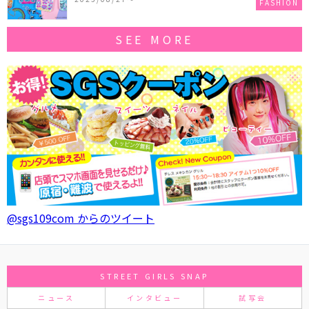
FASHION
SEE MORE
@sgs109com からのツイート
STREET GIRLS SNAP
ニュース
インタビュー
試写会