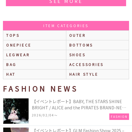
SEE MORE
ITEM CATEGORIES
TOPS
OUTER
ONEPIECE
BOTTOMS
LEGWEAR
SHOES
BAG
ACCESSORIES
HAT
HAIR STYLE
FASHION NEWS
【イベントレポート】BABY, THE STARS SHINE
BRIGHT / ALICE and the PIRATES BRAND-NEW
COLLECTION in TOKYO
2026/02/04〜
FASHION
【イベントレポート】GLM Fashion Show 2025 –