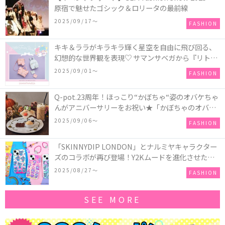
原宿で魅せたゴシック＆ロリータの最前線
2025/09/17〜
FASHION
キキ＆ララがキラキラ輝く星空を自由に飛び回る、
幻想的な世界観を表現♡ サマンサベガから『リトル
ツインスターズ』50周年アニバーサリーイヤー』を
2025/09/01〜
FASHION
記念したコレクションが登場
Q-pot.23周年！ほっこり“かぼちゃ“姿のオバケちゃ
んがアニバーサリーをお祝い★「かぼちゃのオバケ
ーキアクセサリー」が新発売！Q-pot CAFE.では
2025/09/06〜
FASHION
「かぼちゃのオバケーキプレート」も登場
「SKINNYDIP LONDON」とナルミヤキャラクター
ズのコラボが再び登場！Y2Kムードを進化させた新
作コレクションを発売♪
2025/08/27〜
FASHION
SEE MORE