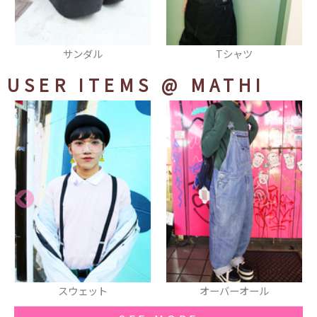
ル
Tシャツ
パンツ
USER ITEMS
@ MATHI
ェット
オーバーオール
Tシャツ