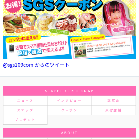
@sgs109com からのツイート
STREET GIRLS SNAP
ニュース
インタビュー
試写会
スナップ
クーポン
原宿店舗
プレゼント
ABOUT