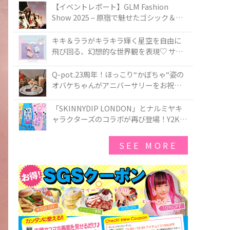
TOKYO
【イベントレポート】GLM Fashion
Show 2025 – 原宿で魅せたゴシック＆ロ
リータの最前線
キキ＆ララがキラキラ輝く星空を自由に
飛び回る、幻想的な世界観を表現♡ サマ
ンサベガから『リトルツインスターズ』
50周年アニバーサリーイヤー』を記念し
Q-pot.23周年！ほっこり“かぼちゃ“姿の
たコレクションが登場
オバケちゃんがアニバーサリーをお祝い
★「かぼちゃのオバケーキアクセサリ
ー」が新発売！Q-pot CAFE.では「かぼち
「SKINNYDIP LONDON」とナルミヤキ
ゃのオバケーキプレート」も登場
ャラクターズのコラボが再び登場！Y2Kム
ードを進化させた新作コレクションを発
売♪
SEE MORE