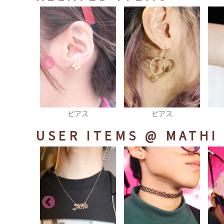
ス
ピアス
ブレスレット
USER ITEMS
@ MATHI