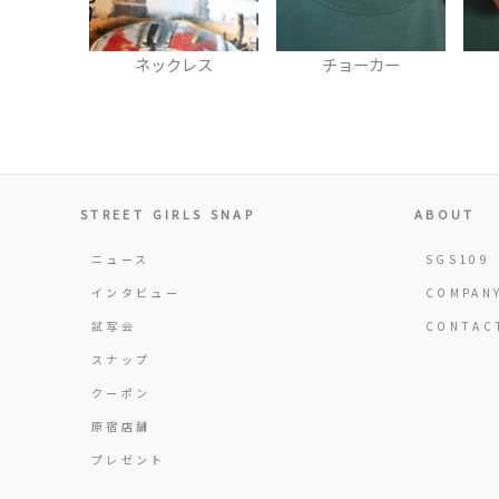
レス
チョーカー
キャップ
STREET GIRLS SNAP
ABOUT
ニュース
SGS109
インタビュー
COMPAN
試写会
CONTAC
スナップ
クーポン
原宿店舗
プレゼント