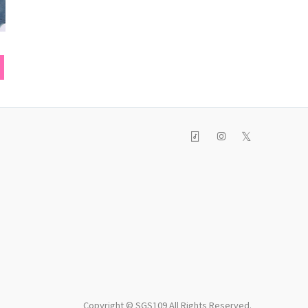
ネックレス
チョーカー
キャ
𝕏
Copyright © SGS109 All Rights Reserved.