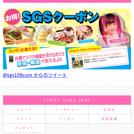
@sgs109com からのツイート
STREET GIRLS SNAP
ニュース
インタビュー
試写会
スナップ
クーポン
原宿店舗
プレゼント