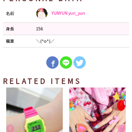
YUNYUN
yun_yun
名前
身長
156
職業
＼(^o^)／
RELATED ITEMS