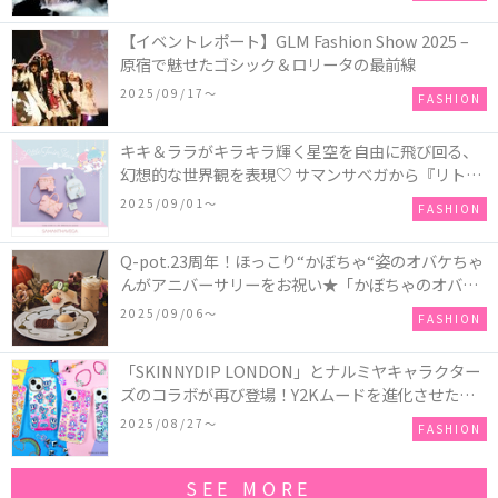
【イベントレポート】GLM Fashion Show 2025 –
原宿で魅せたゴシック＆ロリータの最前線
2025/09/17〜
FASHION
キキ＆ララがキラキラ輝く星空を自由に飛び回る、
幻想的な世界観を表現♡ サマンサベガから『リトル
ツインスターズ』50周年アニバーサリーイヤー』を
2025/09/01〜
FASHION
記念したコレクションが登場
Q-pot.23周年！ほっこり“かぼちゃ“姿のオバケちゃ
んがアニバーサリーをお祝い★「かぼちゃのオバケ
ーキアクセサリー」が新発売！Q-pot CAFE.では
2025/09/06〜
FASHION
「かぼちゃのオバケーキプレート」も登場
「SKINNYDIP LONDON」とナルミヤキャラクター
ズのコラボが再び登場！Y2Kムードを進化させた新
作コレクションを発売♪
2025/08/27〜
FASHION
SEE MORE