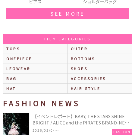
ショルダーバッグ
ヘアゴム
SEE MORE
ITEM CATEGORIES
TOPS
OUTER
ONEPIECE
BOTTOMS
LEGWEAR
SHOES
BAG
ACCESSORIES
HAT
HAIR STYLE
FASHION NEWS
【イベントレポート】BABY, THE STARS SHINE
BRIGHT / ALICE and the PIRATES BRAND-NEW
COLLECTION in TOKYO
2026/02/04〜
FASHION