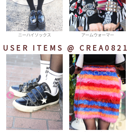
クス
アームウォーマー
リング
USER ITEMS
@ CREA0821