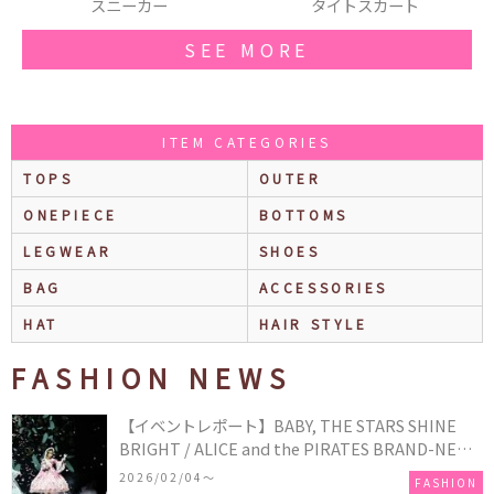
ーカー
タイトスカート
ライダースジ
SEE MORE
ITEM CATEGORIES
TOPS
OUTER
ONEPIECE
BOTTOMS
LEGWEAR
SHOES
BAG
ACCESSORIES
HAT
HAIR STYLE
FASHION NEWS
【イベントレポート】BABY, THE STARS SHINE
BRIGHT / ALICE and the PIRATES BRAND-NEW
COLLECTION in TOKYO
2026/02/04〜
FASHION