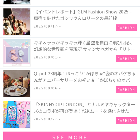
【イベントレポート】GLM Fashion Show 2025 –
原宿で魅せたゴシック＆ロリータの最前線
2025/09/17〜
FASHION
キキ＆ララがキラキラ輝く星空を自由に飛び回る、
幻想的な世界観を表現♡ サマンサベガから『リトル
ツインスターズ』50周年アニバーサリーイヤー』を
2025/09/01〜
FASHION
記念したコレクションが登場
Q-pot.23周年！ほっこり“かぼちゃ“姿のオバケちゃ
んがアニバーサリーをお祝い★「かぼちゃのオバケ
ーキアクセサリー」が新発売！Q-pot CAFE.では
2025/09/06〜
FASHION
「かぼちゃのオバケーキプレート」も登場
「SKINNYDIP LONDON」とナルミヤキャラクター
ズのコラボが再び登場！Y2Kムードを進化させた新
作コレクションを発売♪
2025/08/27〜
FASHION
SEE MORE