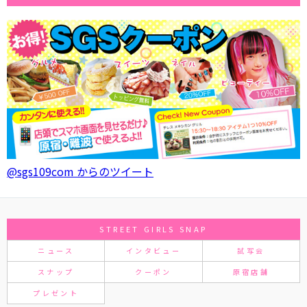
@sgs109com からのツイート
STREET GIRLS SNAP
ニュース
インタビュー
試写会
スナップ
クーポン
原宿店舗
プレゼント