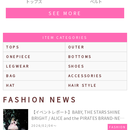
プス
ベルト
ライダースジ
SEE MORE
ITEM CATEGORIES
TOPS
OUTER
ONEPIECE
BOTTOMS
LEGWEAR
SHOES
BAG
ACCESSORIES
HAT
HAIR STYLE
FASHION NEWS
【イベントレポート】BABY, THE STARS SHINE
BRIGHT / ALICE and the PIRATES BRAND-NEW
COLLECTION in TOKYO
2026/02/04〜
FASHION