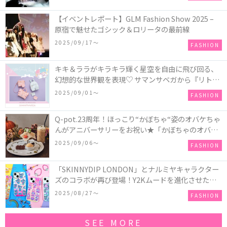
【イベントレポート】GLM Fashion Show 2025 –
原宿で魅せたゴシック＆ロリータの最前線
2025/09/17〜
FASHION
キキ＆ララがキラキラ輝く星空を自由に飛び回る、
幻想的な世界観を表現♡ サマンサベガから『リトル
ツインスターズ』50周年アニバーサリーイヤー』を
2025/09/01〜
FASHION
記念したコレクションが登場
Q-pot.23周年！ほっこり“かぼちゃ“姿のオバケちゃ
んがアニバーサリーをお祝い★「かぼちゃのオバケ
ーキアクセサリー」が新発売！Q-pot CAFE.では
2025/09/06〜
FASHION
「かぼちゃのオバケーキプレート」も登場
「SKINNYDIP LONDON」とナルミヤキャラクター
ズのコラボが再び登場！Y2Kムードを進化させた新
作コレクションを発売♪
2025/08/27〜
FASHION
SEE MORE