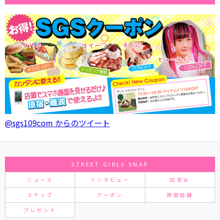
@sgs109com からのツイート
STREET GIRLS SNAP
ニュース
インタビュー
試写会
スナップ
クーポン
原宿店舗
プレゼント