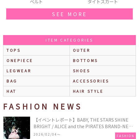
タイトスカート
トップス
SEE MORE
ITEM CATEGORIES
TOPS
OUTER
ONEPIECE
BOTTOMS
LEGWEAR
SHOES
BAG
ACCESSORIES
HAT
HAIR STYLE
FASHION NEWS
【イベントレポート】BABY, THE STARS SHINE
BRIGHT / ALICE and the PIRATES BRAND-NEW
COLLECTION in TOKYO
2026/02/04〜
FASHION