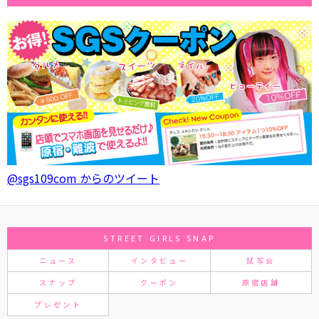
@sgs109com からのツイート
STREET GIRLS SNAP
ニュース
インタビュー
試写会
スナップ
クーポン
原宿店舗
プレゼント