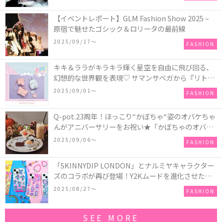
【イベントレポート】GLM Fashion Show 2025 –
原宿で魅せたゴシック＆ロリータの最前線
2025/09/17〜
FASHION
キキ＆ララがキラキラ輝く星空を自由に飛び回る、
幻想的な世界観を表現♡ サマンサベガから『リトル
ツインスターズ』50周年アニバーサリーイヤー』を
2025/09/01〜
FASHION
記念したコレクションが登場
Q-pot.23周年！ほっこり“かぼちゃ“姿のオバケちゃ
んがアニバーサリーをお祝い★「かぼちゃのオバケ
ーキアクセサリー」が新発売！Q-pot CAFE.では
2025/09/06〜
FASHION
「かぼちゃのオバケーキプレート」も登場
「SKINNYDIP LONDON」とナルミヤキャラクター
ズのコラボが再び登場！Y2Kムードを進化させた新
作コレクションを発売♪
2025/08/27〜
FASHION
SEE MORE