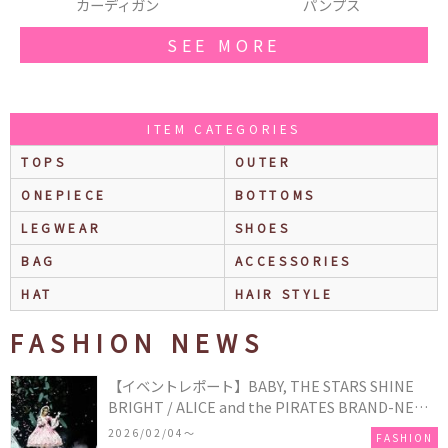
パンプス
ネックレス
SEE MORE
ITEM CATEGORIES
TOPS
OUTER
ONEPIECE
BOTTOMS
LEGWEAR
SHOES
BAG
ACCESSORIES
HAT
HAIR STYLE
FASHION NEWS
【イベントレポート】BABY, THE STARS SHINE
BRIGHT / ALICE and the PIRATES BRAND-NEW
COLLECTION in TOKYO
2026/02/04〜
FASHION