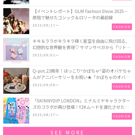
【イベントレポート】GLM Fashion Show 2025 –
原宿で魅せたゴシック＆ロリータの最前線
2025/09/17〜
FASHION
キキ＆ララがキラキラ輝く星空を自由に飛び回る、
幻想的な世界観を表現♡ サマンサベガから『リトル
ツインスターズ』50周年アニバーサリーイヤー』を
2025/09/01〜
FASHION
記念したコレクションが登場
Q-pot.23周年！ほっこり“かぼちゃ“姿のオバケちゃ
んがアニバーサリーをお祝い★「かぼちゃのオバケ
ーキアクセサリー」が新発売！Q-pot CAFE.では
2025/09/06〜
FASHION
「かぼちゃのオバケーキプレート」も登場
「SKINNYDIP LONDON」とナルミヤキャラクター
ズのコラボが再び登場！Y2Kムードを進化させた新
作コレクションを発売♪
2025/08/27〜
FASHION
SEE MORE