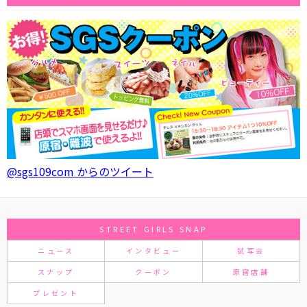
@sgs109com からのツイート
STREET GIRLS SNAP
ニュース
インタビュー
試写会
スナップ
クーポン
原宿店舗
プレゼント