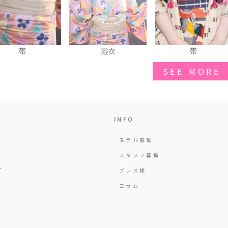
帯
浴衣
帯
SEE MORE
INFO
モデル募集
Y
スタッフ募集
T
プレス様
コラム