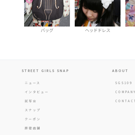
カバー
バッグ
ヘッドドレス
STREET GIRLS SNAP
ABOUT
ニュース
SGS109
インタビュー
COMPAN
試写会
CONTAC
スナップ
クーポン
原宿店舗