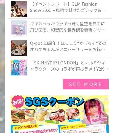
TOKYO
【イベントレポート】GLM Fashion
Show 2025 – 原宿で魅せたゴシック＆ロ
リータの最前線
キキ＆ララがキラキラ輝く星空を自由に
飛び回る、幻想的な世界観を表現♡ サマ
ンサベガから『リトルツインスターズ』
50周年アニバーサリーイヤー』を記念し
Q-pot.23周年！ほっこり“かぼちゃ“姿の
たコレクションが登場
オバケちゃんがアニバーサリーをお祝い
★「かぼちゃのオバケーキアクセサリ
ー」が新発売！Q-pot CAFE.では「かぼち
「SKINNYDIP LONDON」とナルミヤキ
ゃのオバケーキプレート」も登場
ャラクターズのコラボが再び登場！Y2Kム
ードを進化させた新作コレクションを発
売♪
SEE MORE