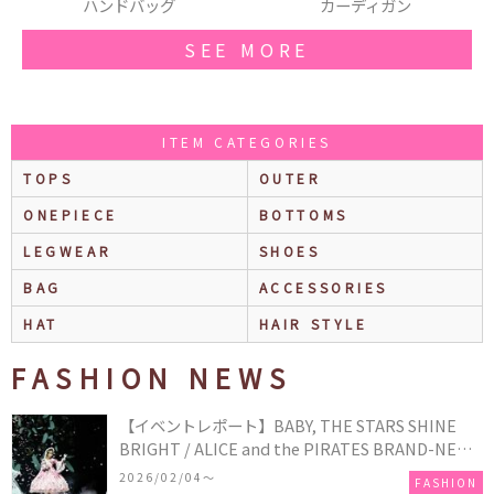
カーディガン
スカート
SEE MORE
ITEM CATEGORIES
TOPS
OUTER
ONEPIECE
BOTTOMS
LEGWEAR
SHOES
BAG
ACCESSORIES
HAT
HAIR STYLE
FASHION NEWS
【イベントレポート】BABY, THE STARS SHINE
BRIGHT / ALICE and the PIRATES BRAND-NEW
COLLECTION in TOKYO
2026/02/04〜
FASHION