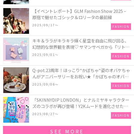
【イベントレポート】GLM Fashion Show 2025 –
原宿で魅せたゴシック＆ロリータの最前線
2025/09/17〜
FASHION
キキ＆ララがキラキラ輝く星空を自由に飛び回る、
幻想的な世界観を表現♡ サマンサベガから『リトル
ツインスターズ』50周年アニバーサリーイヤー』を
2025/09/01〜
FASHION
記念したコレクションが登場
Q-pot.23周年！ほっこり“かぼちゃ“姿のオバケちゃ
んがアニバーサリーをお祝い★「かぼちゃのオバケ
ーキアクセサリー」が新発売！Q-pot CAFE.では
2025/09/06〜
FASHION
「かぼちゃのオバケーキプレート」も登場
「SKINNYDIP LONDON」とナルミヤキャラクター
ズのコラボが再び登場！Y2Kムードを進化させた新
作コレクションを発売♪
2025/08/27〜
FASHION
SEE MORE