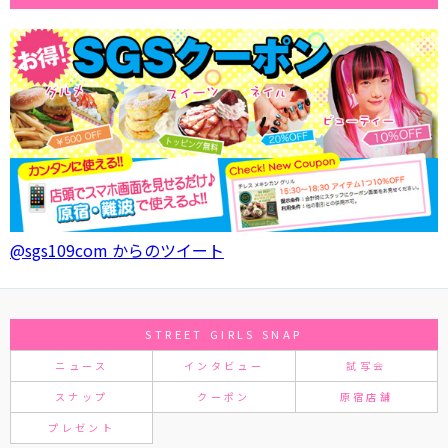
@sgs109com からのツイート
STREET GIRLS SNAP
ニュース
インタビュー
試写会
スナップ
クーポン
原宿店舗
プレゼント