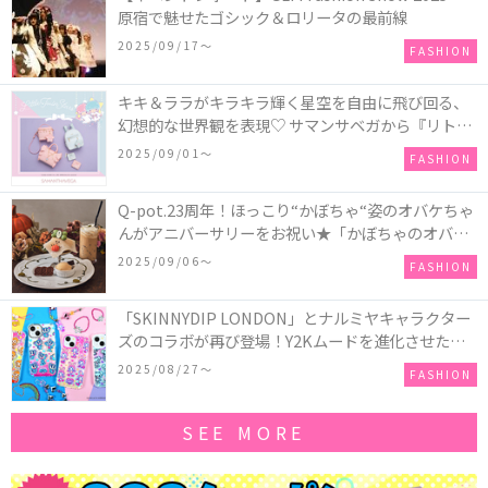
原宿で魅せたゴシック＆ロリータの最前線
2025/09/17〜
FASHION
キキ＆ララがキラキラ輝く星空を自由に飛び回る、
幻想的な世界観を表現♡ サマンサベガから『リトル
ツインスターズ』50周年アニバーサリーイヤー』を
2025/09/01〜
FASHION
記念したコレクションが登場
Q-pot.23周年！ほっこり“かぼちゃ“姿のオバケちゃ
んがアニバーサリーをお祝い★「かぼちゃのオバケ
ーキアクセサリー」が新発売！Q-pot CAFE.では
2025/09/06〜
FASHION
「かぼちゃのオバケーキプレート」も登場
「SKINNYDIP LONDON」とナルミヤキャラクター
ズのコラボが再び登場！Y2Kムードを進化させた新
作コレクションを発売♪
2025/08/27〜
FASHION
SEE MORE