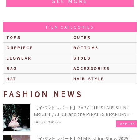
SEE MORE
ITEM CATEGORIES
TOPS
OUTER
ONEPIECE
BOTTOMS
LEGWEAR
SHOES
BAG
ACCESSORIES
HAT
HAIR STYLE
FASHION NEWS
【イベントレポート】BABY, THE STARS SHINE
BRIGHT / ALICE and the PIRATES BRAND-NEW
COLLECTION in TOKYO
2026/02/04〜
FASHION
【イベントレポート】GLM Fashion Show 2025 –