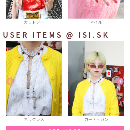
トソー
ネイル
ワンピー
USER ITEMS
@ ISI.SK
ネックレス
カーディガン
ハ