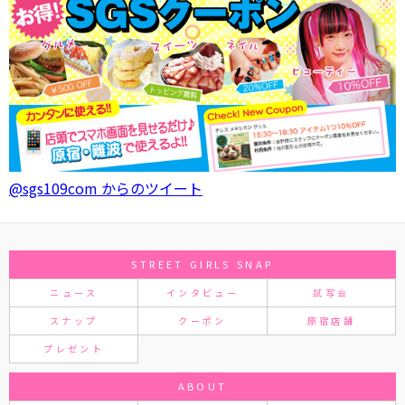
@sgs109com からのツイート
STREET GIRLS SNAP
ニュース
インタビュー
試写会
スナップ
クーポン
原宿店舗
プレゼント
ABOUT