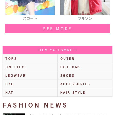
ト
ブルゾン
トートバッグ
SEE MORE
ITEM CATEGORIES
TOPS
OUTER
ONEPIECE
BOTTOMS
LEGWEAR
SHOES
BAG
ACCESSORIES
HAT
HAIR STYLE
FASHION NEWS