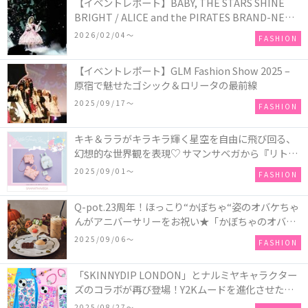
【イベントレポート】BABY, THE STARS SHINE
BRIGHT / ALICE and the PIRATES BRAND-NEW
COLLECTION in TOKYO
2026/02/04〜
FASHION
【イベントレポート】GLM Fashion Show 2025 –
原宿で魅せたゴシック＆ロリータの最前線
2025/09/17〜
FASHION
キキ＆ララがキラキラ輝く星空を自由に飛び回る、
幻想的な世界観を表現♡ サマンサベガから『リトル
ツインスターズ』50周年アニバーサリーイヤー』を
2025/09/01〜
FASHION
記念したコレクションが登場
Q-pot.23周年！ほっこり“かぼちゃ“姿のオバケちゃ
んがアニバーサリーをお祝い★「かぼちゃのオバケ
ーキアクセサリー」が新発売！Q-pot CAFE.では
2025/09/06〜
FASHION
「かぼちゃのオバケーキプレート」も登場
「SKINNYDIP LONDON」とナルミヤキャラクター
ズのコラボが再び登場！Y2Kムードを進化させた新
作コレクションを発売♪
2025/08/27〜