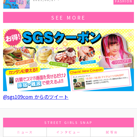
FASHION
SEE MORE
@sgs109com からのツイート
STREET GIRLS SNAP
ニュース
インタビュー
試写会