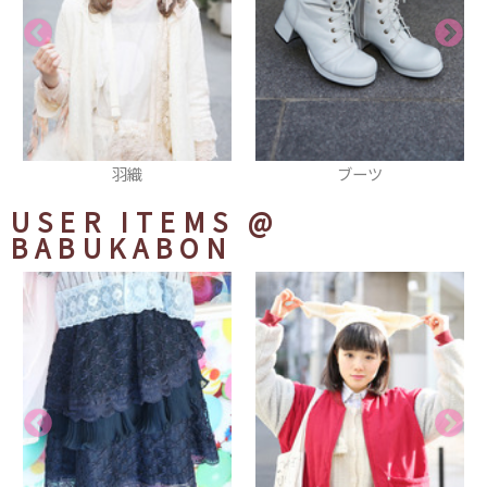
ブーツ
にゃっとターバン
USER ITEMS
@
BABUKABON