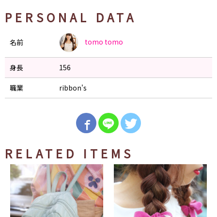
PERSONAL DATA
tomo
tomo
名前
身長
156
職業
ribbon's
RELATED ITEMS