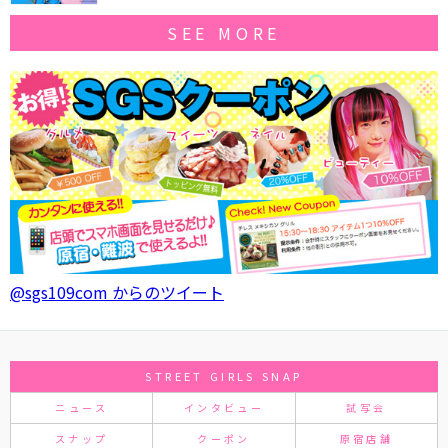
SEE MORE
@sgs109com からのツイート
STREET GIRLS SNAP
ニュース
インタビュー
試写会
スナップ
クーポン
原宿店舗