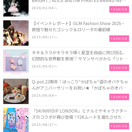
BRIGHT / ALICE and the PIRATES BRAND-NEW
COLLECTION in TOKYO
2026/02/04〜
FASHION
【イベントレポート】GLM Fashion Show 2025 –
原宿で魅せたゴシック＆ロリータの最前線
2025/09/17〜
FASHION
キキ＆ララがキラキラ輝く星空を自由に飛び回る、
幻想的な世界観を表現♡ サマンサベガから『リトル
ツインスターズ』50周年アニバーサリーイヤー』を
2025/09/01〜
FASHION
記念したコレクションが登場
Q-pot.23周年！ほっこり“かぼちゃ“姿のオバケちゃ
んがアニバーサリーをお祝い★「かぼちゃのオバケ
ーキアクセサリー」が新発売！Q-pot CAFE.では
2025/09/06〜
FASHION
「かぼちゃのオバケーキプレート」も登場
「SKINNYDIP LONDON」とナルミヤキャラクター
ズのコラボが再び登場！Y2Kムードを進化させた新
作コレクションを発売♪
2025/08/27〜
FASHION