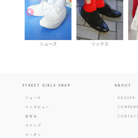
ーズ
ソックス
トートバッグ
STREET GIRLS SNAP
ABOUT
ニュース
SGS109
インタビュー
COMPAN
試写会
CONTAC
スナップ
クーポン