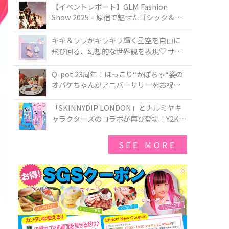
TOKYO
【イベントレポート】GLM Fashion
Show 2025 – 原宿で魅せたゴシック＆ロ
リータの最前線
キキ＆ララがキラキラ輝く星空を自由に
飛び回る、幻想的な世界観を表現♡ サマ
ンサベガから『リトルツインスターズ』
50周年アニバーサリーイヤー』を記念し
Q-pot.23周年！ほっこり“かぼちゃ“姿の
たコレクションが登場
オバケちゃんがアニバーサリーをお祝い
★「かぼちゃのオバケーキアクセサリ
ー」が新発売！Q-pot CAFE.では「かぼち
「SKINNYDIP LONDON」とナルミヤキ
ゃのオバケーキプレート」も登場
ャラクターズのコラボが再び登場！Y2Kム
ードを進化させた新作コレクションを発
売♪
SEE MORE