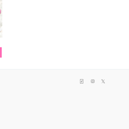
シューズ
ソックス
トート
𝕏