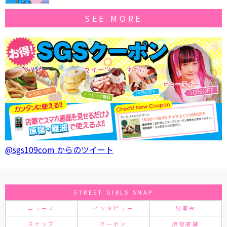
SEE MORE
@sgs109com からのツイート
STREET GIRLS SNAP
ニュース
インタビュー
試写会
スナップ
クーポン
原宿店舗