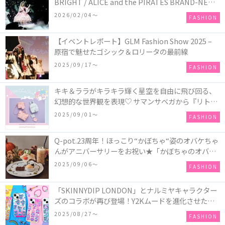
BRIGHT / ALICE and the PIRATES BRAND-NEW
COLLECTION in TOKYO
2026/02/04〜
FASHION
【イベントレポート】GLM Fashion Show 2025 –
原宿で魅せたゴシック＆ロリータの最前線
2025/09/17〜
FASHION
キキ＆ララがキラキラ輝く星空を自由に飛び回る、
幻想的な世界観を表現♡ サマンサベガから『リトル
ツインスターズ』50周年アニバーサリーイヤー』を
2025/09/01〜
FASHION
記念したコレクションが登場
Q-pot.23周年！ほっこり“かぼちゃ“姿のオバケちゃ
んがアニバーサリーをお祝い★「かぼちゃのオバケ
ーキアクセサリー」が新発売！Q-pot CAFE.では
2025/09/06〜
FASHION
「かぼちゃのオバケーキプレート」も登場
「SKINNYDIP LONDON」とナルミヤキャラクター
ズのコラボが再び登場！Y2Kムードを進化させた新
作コレクションを発売♪
2025/08/27〜
FASHION