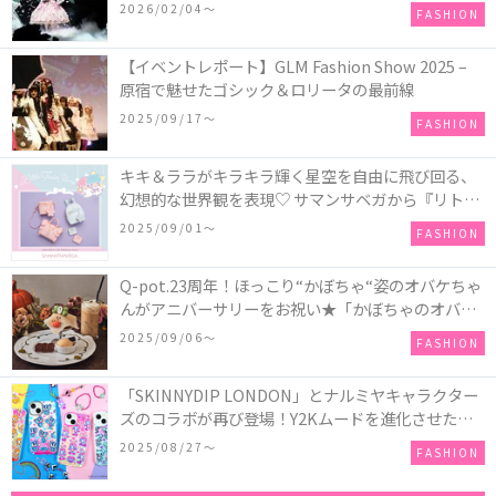
COLLECTION in TOKYO
2026/02/04〜
FASHION
【イベントレポート】GLM Fashion Show 2025 –
原宿で魅せたゴシック＆ロリータの最前線
2025/09/17〜
FASHION
キキ＆ララがキラキラ輝く星空を自由に飛び回る、
幻想的な世界観を表現♡ サマンサベガから『リトル
ツインスターズ』50周年アニバーサリーイヤー』を
2025/09/01〜
FASHION
記念したコレクションが登場
Q-pot.23周年！ほっこり“かぼちゃ“姿のオバケちゃ
んがアニバーサリーをお祝い★「かぼちゃのオバケ
ーキアクセサリー」が新発売！Q-pot CAFE.では
2025/09/06〜
FASHION
「かぼちゃのオバケーキプレート」も登場
「SKINNYDIP LONDON」とナルミヤキャラクター
ズのコラボが再び登場！Y2Kムードを進化させた新
作コレクションを発売♪
2025/08/27〜
FASHION