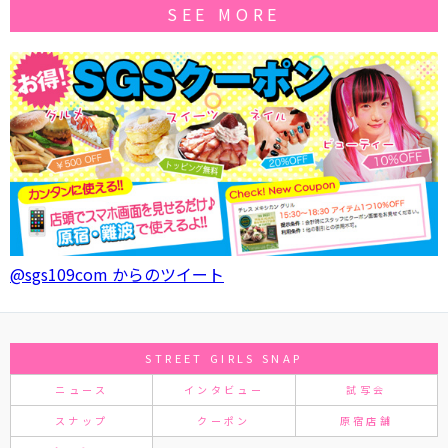
SEE MORE
@sgs109com からのツイート
STREET GIRLS SNAP
ニュース
インタビュー
試写会
スナップ
クーポン
原宿店舗