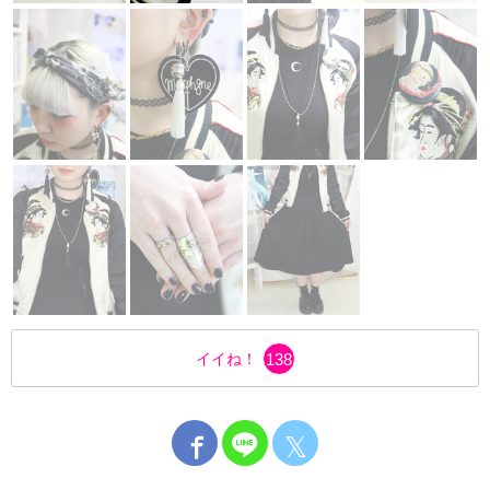
イイね！
138
𝕏