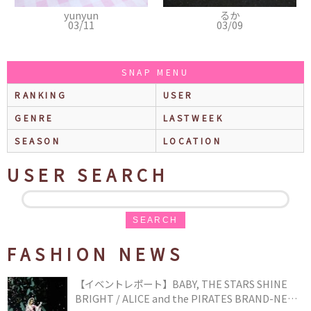
yun
るか
千紘
11
03/09
03/05
SNAP MENU
RANKING
USER
GENRE
LASTWEEK
SEASON
LOCATION
USER SEARCH
SEARCH
FASHION NEWS
【イベントレポート】BABY, THE STARS SHINE
BRIGHT / ALICE and the PIRATES BRAND-NEW