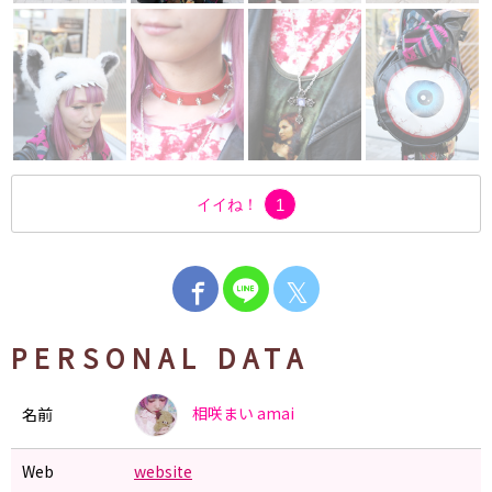
イイね！
1
𝕏
PERSONAL DATA
相咲まい
amai
名前
Web
website