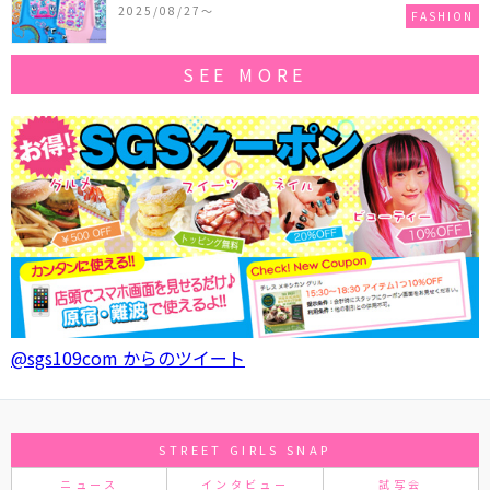
作コレクションを発売♪
2025/08/27〜
FASHION
SEE MORE
@sgs109com からのツイート
STREET GIRLS SNAP
ニュース
インタビュー
試写会