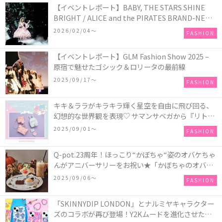
【イベントレポート】BABY, THE STARS SHINE
BRIGHT / ALICE and the PIRATES BRAND-NEW
COLLECTION in TOKYO
2026/02/04〜
FASHION
【イベントレポート】GLM Fashion Show 2025 –
原宿で魅せたゴシック＆ロリータの最前線
2025/09/17〜
FASHION
キキ＆ララがキラキラ輝く星空を自由に飛び回る、
幻想的な世界観を表現♡ サマンサベガから『リトル
ツインスターズ』50周年アニバーサリーイヤー』を
2025/09/01〜
FASHION
記念したコレクションが登場
Q-pot.23周年！ほっこり“かぼちゃ“姿のオバケちゃ
んがアニバーサリーをお祝い★「かぼちゃのオバケ
ーキアクセサリー」が新発売！Q-pot CAFE.では
2025/09/06〜
FASHION
「かぼちゃのオバケーキプレート」も登場
「SKINNYDIP LONDON」とナルミヤキャラクター
ズのコラボが再び登場！Y2Kムードを進化させた新