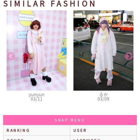
SIMILAR FASHION
yunyun
るか
03/11
03/09
SNAP MENU
RANKING
USER