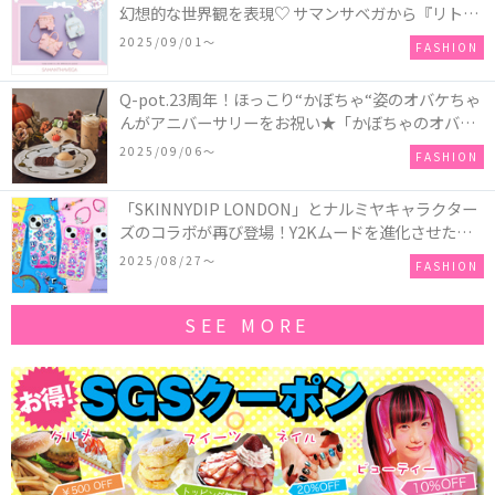
幻想的な世界観を表現♡ サマンサベガから『リトル
ツインスターズ』50周年アニバーサリーイヤー』を
2025/09/01〜
FASHION
記念したコレクションが登場
Q-pot.23周年！ほっこり“かぼちゃ“姿のオバケちゃ
んがアニバーサリーをお祝い★「かぼちゃのオバケ
ーキアクセサリー」が新発売！Q-pot CAFE.では
2025/09/06〜
FASHION
「かぼちゃのオバケーキプレート」も登場
「SKINNYDIP LONDON」とナルミヤキャラクター
ズのコラボが再び登場！Y2Kムードを進化させた新
作コレクションを発売♪
2025/08/27〜
FASHION
SEE MORE