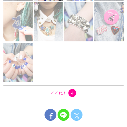
イイね！
4
𝕏