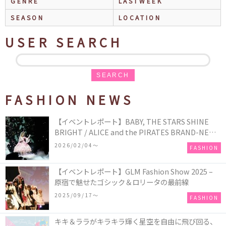
GENRE
LASTWEEK
SEASON
LOCATION
USER SEARCH
SEARCH
FASHION NEWS
【イベントレポート】BABY, THE STARS SHINE
BRIGHT / ALICE and the PIRATES BRAND-NEW
COLLECTION in TOKYO
2026/02/04〜
FASHION
【イベントレポート】GLM Fashion Show 2025 –
原宿で魅せたゴシック＆ロリータの最前線
2025/09/17〜
FASHION
キキ＆ララがキラキラ輝く星空を自由に飛び回る、