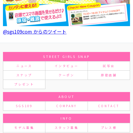
@sgs109com からのツイート
STREET GIRLS SNAP
ニュース
インタビュー
試写会
スナップ
クーポン
原宿店舗
プレゼント
ABOUT
SGS109
COMPANY
CONTACT
INFO
モデル募集
スタッフ募集
プレス様