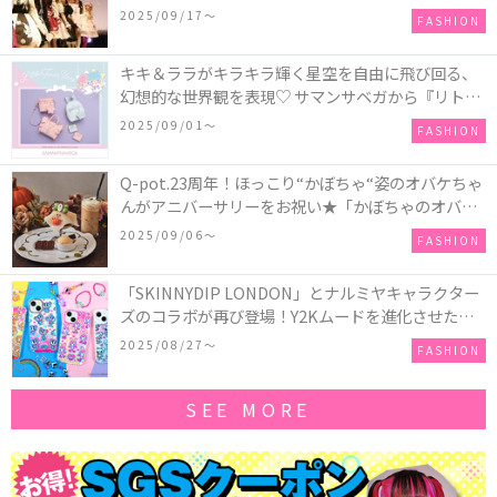
2025/09/17〜
FASHION
キキ＆ララがキラキラ輝く星空を自由に飛び回る、
幻想的な世界観を表現♡ サマンサベガから『リトル
ツインスターズ』50周年アニバーサリーイヤー』を
2025/09/01〜
FASHION
記念したコレクションが登場
Q-pot.23周年！ほっこり“かぼちゃ“姿のオバケちゃ
んがアニバーサリーをお祝い★「かぼちゃのオバケ
ーキアクセサリー」が新発売！Q-pot CAFE.では
2025/09/06〜
FASHION
「かぼちゃのオバケーキプレート」も登場
「SKINNYDIP LONDON」とナルミヤキャラクター
ズのコラボが再び登場！Y2Kムードを進化させた新
作コレクションを発売♪
2025/08/27〜
FASHION
SEE MORE