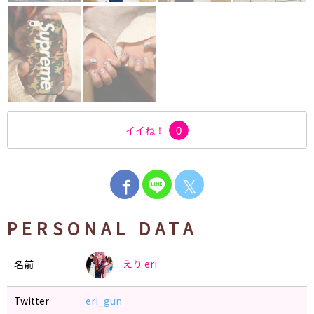
イイね！
0
𝕏
PERSONAL DATA
えり
eri
名前
Twitter
eri_gun