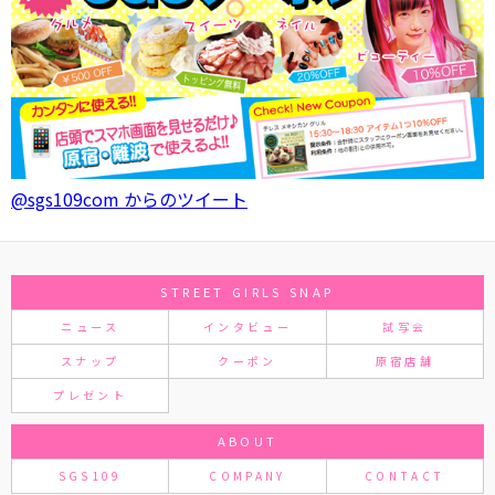
@sgs109com からのツイート
STREET GIRLS SNAP
ニュース
インタビュー
試写会
スナップ
クーポン
原宿店舗
プレゼント
ABOUT
SGS109
COMPANY
CONTACT