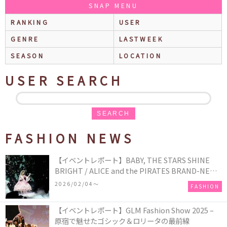
SNAP MENU
RANKING
USER
GENRE
LASTWEEK
SEASON
LOCATION
USER SEARCH
SEARCH
FASHION NEWS
【イベントレポート】BABY, THE STARS SHINE
BRIGHT / ALICE and the PIRATES BRAND-NEW
COLLECTION in TOKYO
2026/02/04〜
FASHION
【イベントレポート】GLM Fashion Show 2025 –
原宿で魅せたゴシック＆ロリータの最前線