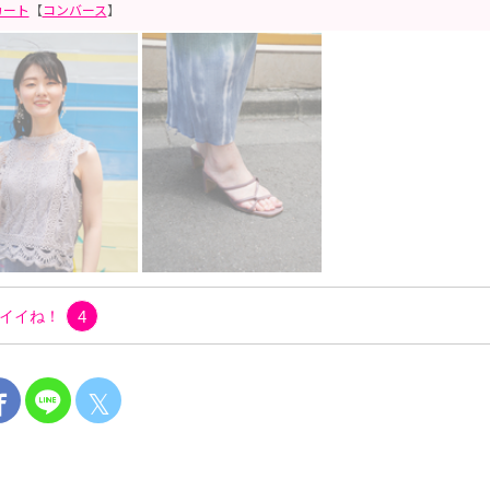
カート
【
コンバース
】
イイね！
4
𝕏