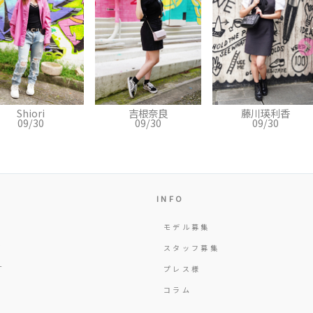
吉根奈良
藤川瑛利香
坂本キンベリ
09/30
09/30
09/30
INFO
モデル募集
Y
スタッフ募集
T
プレス様
コラム