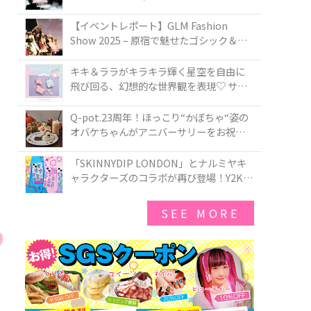
PIRATES BRAND-NEW COLLECTION in
TOKYO
【イベントレポート】GLM Fashion
Show 2025 – 原宿で魅せたゴシック＆ロ
リータの最前線
キキ＆ララがキラキラ輝く星空を自由に
飛び回る、幻想的な世界観を表現♡ サマ
ンサベガから『リトルツインスターズ』
50周年アニバーサリーイヤー』を記念し
Q-pot.23周年！ほっこり“かぼちゃ“姿の
たコレクションが登場
オバケちゃんがアニバーサリーをお祝い
★「かぼちゃのオバケーキアクセサリ
ー」が新発売！Q-pot CAFE.では「かぼち
「SKINNYDIP LONDON」とナルミヤキ
ゃのオバケーキプレート」も登場
ャラクターズのコラボが再び登場！Y2Kム
ードを進化させた新作コレクションを発
売♪
SEE MORE