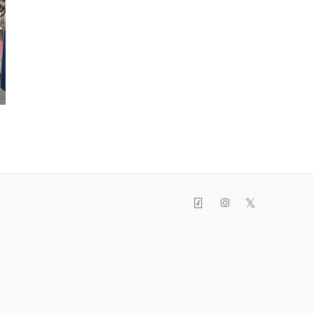
大脇未咲
中尾駿介
佐藤
09/30
09/30
09/3
𝕏