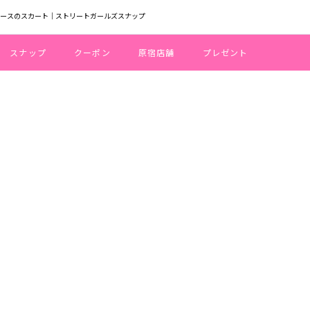
バースのスカート｜ストリートガールズスナップ
スナップ
クーポン
原宿店舗
プレゼント