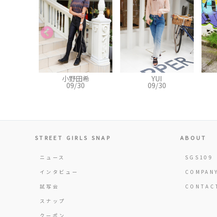
田希
YUI
Shiori
0
09/30
09/30
STREET GIRLS SNAP
ABOUT
ニュース
SGS109
インタビュー
COMPAN
試写会
CONTAC
スナップ
クーポン