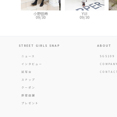
田希
YUI
Shiori
0
09/30
09/30
STREET GIRLS SNAP
ABOUT
ニュース
SGS109
インタビュー
COMPAN
試写会
CONTAC
スナップ
クーポン
原宿店舗
プレゼント