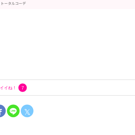
トータルコーデ
イイね！
7
𝕏