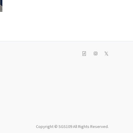
大脇未咲
中尾駿介
佐藤
09/30
09/30
09/3
𝕏
Copyright © SGS109 All Rights Reserved.