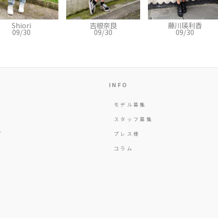
吉根奈良
藤川瑛利香
坂本キンベリ
09/30
09/30
09/30
INFO
モデル募集
Y
スタッフ募集
T
プレス様
コラム