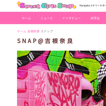
Harajuku ストリートガ
ホーム
ニュース
インタビュー
試写会
ホーム
吉根奈良
スナップ
SNAP@吉根奈良