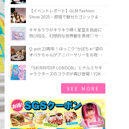
PIRATES BRAND-NEW COLLECTION in
TOKYO
【イベントレポート】GLM Fashion
Show 2025 – 原宿で魅せたゴシック＆ロ
リータの最前線
キキ＆ララがキラキラ輝く星空を自由に
飛び回る、幻想的な世界観を表現♡ サマ
ンサベガから『リトルツインスターズ』
50周年アニバーサリーイヤー』を記念し
Q-pot.23周年！ほっこり“かぼちゃ“姿の
たコレクションが登場
オバケちゃんがアニバーサリーをお祝い
★「かぼちゃのオバケーキアクセサリ
ー」が新発売！Q-pot CAFE.では「かぼち
「SKINNYDIP LONDON」とナルミヤキ
ゃのオバケーキプレート」も登場
ャラクターズのコラボが再び登場！Y2Kム
ードを進化させた新作コレクションを発
売♪
SEE MORE