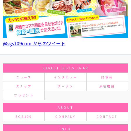
@sgs109com からのツイート
STREET GIRLS SNAP
ニュース
インタビュー
試写会
スナップ
クーポン
原宿店舗
プレゼント
ABOUT
SGS109
COMPANY
CONTACT
INFO