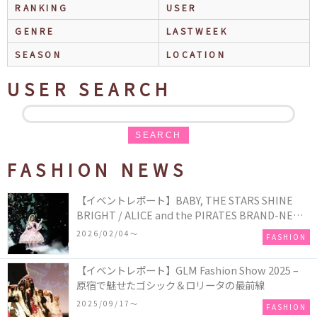
RANKING
USER
GENRE
LASTWEEK
SEASON
LOCATION
USER SEARCH
SEARCH
FASHION NEWS
【イベントレポート】BABY, THE STARS SHINE
BRIGHT / ALICE and the PIRATES BRAND-NEW
COLLECTION in TOKYO
2026/02/04〜
FASHION
【イベントレポート】GLM Fashion Show 2025 –
原宿で魅せたゴシック＆ロリータの最前線
2025/09/17〜
FASHION