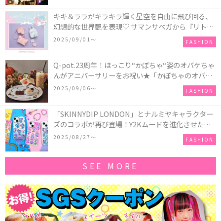
キキ＆ララがキラキラ輝く星空を自由に飛び回る、
幻想的な世界観を表現♡ サマンサベガから『リトル
ツインスターズ』50周年アニバーサリーイヤー』を
2025/09/01〜
FASHION
記念したコレクションが登場
Q-pot.23周年！ほっこり“かぼちゃ“姿のオバケちゃ
んがアニバーサリーをお祝い★「かぼちゃのオバケ
ーキアクセサリー」が新発売！Q-pot CAFE.では
2025/09/06〜
FASHION
「かぼちゃのオバケーキプレート」も登場
「SKINNYDIP LONDON」とナルミヤキャラクター
ズのコラボが再び登場！Y2Kムードを進化させた新
作コレクションを発売♪
2025/08/27〜
FASHION
SEE MORE