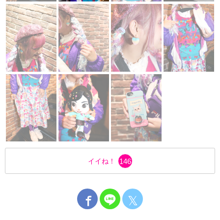
イイね！
146
𝕏