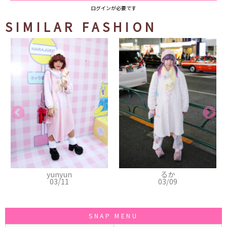
ログインが必要です
SIMILAR FASHION
yun
るか
千紘
11
03/09
03/05
SNAP MENU