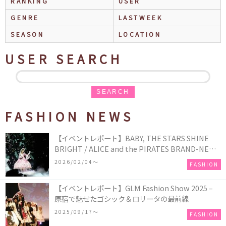
RANKING
USER
GENRE
LASTWEEK
SEASON
LOCATION
USER SEARCH
SEARCH
FASHION NEWS
【イベントレポート】BABY, THE STARS SHINE
BRIGHT / ALICE and the PIRATES BRAND-NEW
COLLECTION in TOKYO
2026/02/04〜
FASHION
【イベントレポート】GLM Fashion Show 2025 –
原宿で魅せたゴシック＆ロリータの最前線
2025/09/17〜
FASHION