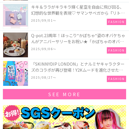
キキ＆ララがキラキラ輝く星空を自由に飛び回る、
幻想的な世界観を表現♡ サマンサベガから『リトル
ツインスターズ』50周年アニバーサリーイヤー』を
2025/09/01〜
FASHION
記念したコレクションが登場
Q-pot.23周年！ほっこり“かぼちゃ“姿のオバケちゃ
んがアニバーサリーをお祝い★「かぼちゃのオバケ
ーキアクセサリー」が新発売！Q-pot CAFE.では
2025/09/06〜
FASHION
「かぼちゃのオバケーキプレート」も登場
「SKINNYDIP LONDON」とナルミヤキャラクター
ズのコラボが再び登場！Y2Kムードを進化させた新
作コレクションを発売♪
2025/08/27〜
FASHION
SEE MORE