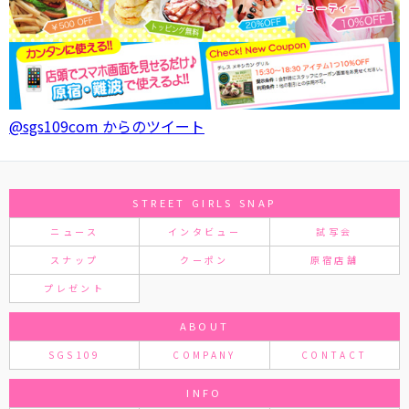
@sgs109com からのツイート
STREET GIRLS SNAP
ニュース
インタビュー
試写会
スナップ
クーポン
原宿店舗
プレゼント
ABOUT
SGS109
COMPANY
CONTACT
INFO