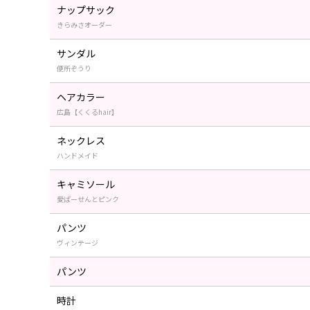
ナップサック
きらみさオーダー
サンダル
便所ぞうり
ヘアカラー
広島【くくるhair】
ネックレス
ハンドメイド
キャミソール
愛ぱーせんとピンク
パンツ
ヴィンテージ
パンツ
時計