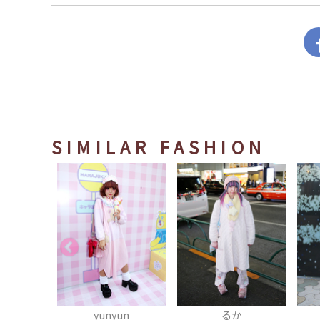
SIMILAR FASHION
un
るか
千紘