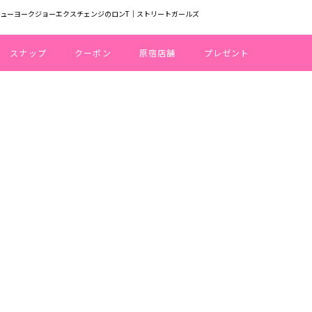
ニューヨークジョーエクスチェンジのロンT｜ストリートガールズ
スナップ
クーポン
原宿店舗
プレゼント