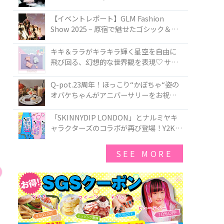
PIRATES BRAND-NEW COLLECTION in
TOKYO
【イベントレポート】GLM Fashion
Show 2025 – 原宿で魅せたゴシック＆ロ
リータの最前線
キキ＆ララがキラキラ輝く星空を自由に
飛び回る、幻想的な世界観を表現♡ サマ
ンサベガから『リトルツインスターズ』
50周年アニバーサリーイヤー』を記念し
Q-pot.23周年！ほっこり“かぼちゃ“姿の
たコレクションが登場
オバケちゃんがアニバーサリーをお祝い
★「かぼちゃのオバケーキアクセサリ
ー」が新発売！Q-pot CAFE.では「かぼち
「SKINNYDIP LONDON」とナルミヤキ
ゃのオバケーキプレート」も登場
ャラクターズのコラボが再び登場！Y2Kム
ードを進化させた新作コレクションを発
売♪
SEE MORE