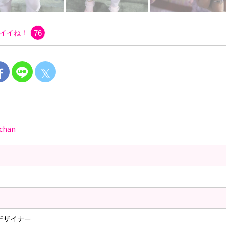
イイね！
76
𝕏
chan
ncデザイナー