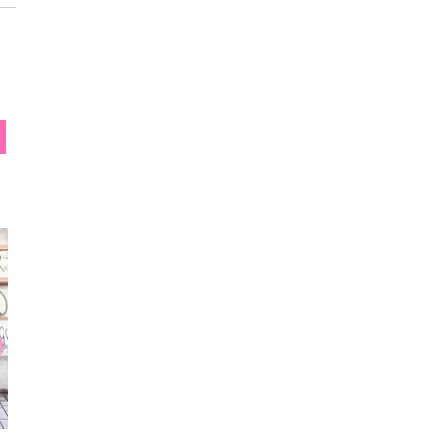
おばみ
ですこ
あ