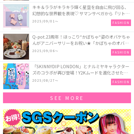
キキ＆ララがキラキラ輝く星空を自由に飛び回る、
幻想的な世界観を表現♡ サマンサベガから『リトル
ツインスターズ』50周年アニバーサリーイヤー』を
2025/09/01〜
FASHION
記念したコレクションが登場
Q-pot.23周年！ほっこり“かぼちゃ“姿のオバケちゃ
んがアニバーサリーをお祝い★「かぼちゃのオバケ
ーキアクセサリー」が新発売！Q-pot CAFE.では
2025/09/06〜
FASHION
「かぼちゃのオバケーキプレート」も登場
「SKINNYDIP LONDON」とナルミヤキャラクター
ズのコラボが再び登場！Y2Kムードを進化させた新
作コレクションを発売♪
2025/08/27〜
FASHION
SEE MORE