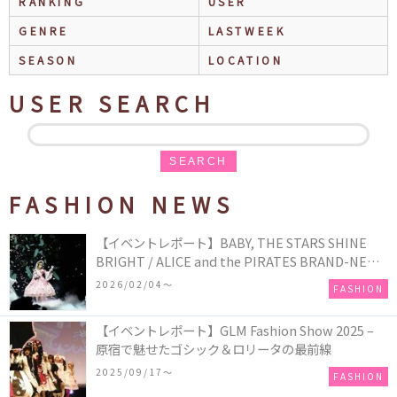
RANKING
USER
GENRE
LASTWEEK
SEASON
LOCATION
USER SEARCH
SEARCH
FASHION NEWS
【イベントレポート】BABY, THE STARS SHINE
BRIGHT / ALICE and the PIRATES BRAND-NEW
COLLECTION in TOKYO
2026/02/04〜
FASHION
【イベントレポート】GLM Fashion Show 2025 –
原宿で魅せたゴシック＆ロリータの最前線
2025/09/17〜
FASHION