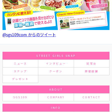
@sgs109com からのツイート
STREET GIRLS SNAP
ニュース
インタビュー
試写会
スナップ
クーポン
原宿店舗
プレゼント
ABOUT
SGS109
COMPANY
CONTACT
INFO