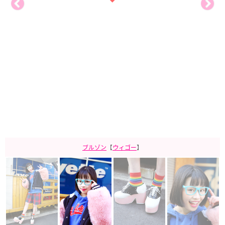
ブルゾン
【
ウィゴー
】