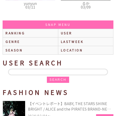
yunyun
るか
千
03/11
03/09
03
SNAP MENU
RANKING
USER
GENRE
LASTWEEK
SEASON
LOCATION
USER SEARCH
SEARCH
FASHION NEWS
【イベントレポート】BABY, THE STARS SHINE
BRIGHT / ALICE and the PIRATES BRAND-NEW
COLLECTION in TOKYO
2026/02/04〜