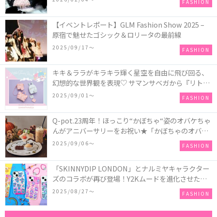
FASHION
【イベントレポート】GLM Fashion Show 2025 –
原宿で魅せたゴシック＆ロリータの最前線
2025/09/17〜
FASHION
キキ＆ララがキラキラ輝く星空を自由に飛び回る、
幻想的な世界観を表現♡ サマンサベガから『リトル
ツインスターズ』50周年アニバーサリーイヤー』を
2025/09/01〜
FASHION
記念したコレクションが登場
Q-pot.23周年！ほっこり“かぼちゃ“姿のオバケちゃ
んがアニバーサリーをお祝い★「かぼちゃのオバケ
ーキアクセサリー」が新発売！Q-pot CAFE.では
2025/09/06〜
FASHION
「かぼちゃのオバケーキプレート」も登場
「SKINNYDIP LONDON」とナルミヤキャラクター
ズのコラボが再び登場！Y2Kムードを進化させた新
作コレクションを発売♪
2025/08/27〜
FASHION