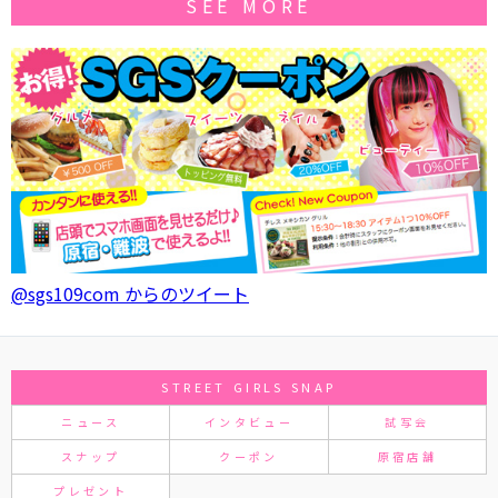
SEE MORE
@sgs109com からのツイート
STREET GIRLS SNAP
ニュース
インタビュー
試写会
スナップ
クーポン
原宿店舗
プレゼント