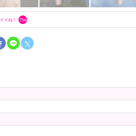
イイね！
754
𝕏