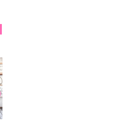
おばみ
ですこ
あ
02/13
02/10
02/0