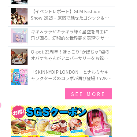
PIRATES BRAND-NEW COLLECTION in
TOKYO
【イベントレポート】GLM Fashion
Show 2025 – 原宿で魅せたゴシック＆ロ
リータの最前線
キキ＆ララがキラキラ輝く星空を自由に
飛び回る、幻想的な世界観を表現♡ サマ
ンサベガから『リトルツインスターズ』
50周年アニバーサリーイヤー』を記念し
Q-pot.23周年！ほっこり“かぼちゃ“姿の
たコレクションが登場
オバケちゃんがアニバーサリーをお祝い
★「かぼちゃのオバケーキアクセサリ
ー」が新発売！Q-pot CAFE.では「かぼち
「SKINNYDIP LONDON」とナルミヤキ
ゃのオバケーキプレート」も登場
ャラクターズのコラボが再び登場！Y2Kム
ードを進化させた新作コレクションを発
売♪
SEE MORE