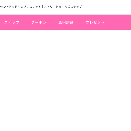
ーセントドキドキのブレスレット｜ストリートガールズスナップ
スナップ
クーポン
原宿店舗
プレゼント