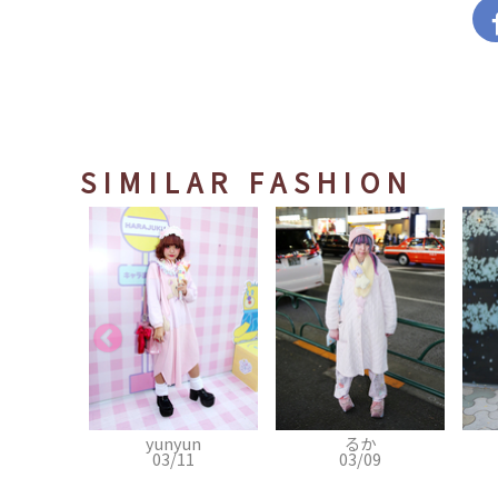
SIMILAR FASHION
un
るか
千紘
1
03/09
03/05